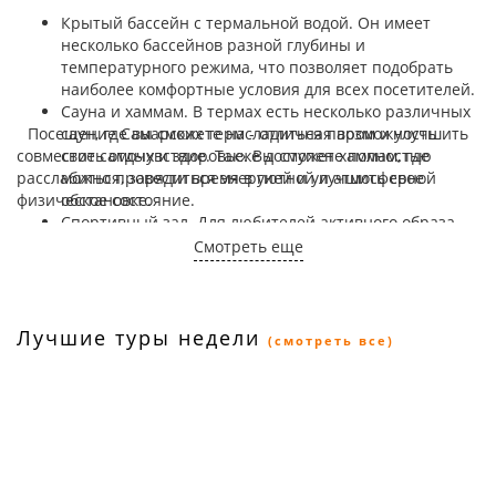
Крытый бассейн с термальной водой. Он имеет
несколько бассейнов разной глубины и
температурного режима, что позволяет подобрать
наиболее комфортные условия для всех посетителей.
Сауна и хаммам. В термах есть несколько различных
Посещение Самарских терм - отличная возможность
саун, где вы сможете насладиться паром и улучшить
совместить отдых и здоровье. Вы сможете полностью
свое самочувствие. Также доступен хаммам, где
расслабиться, зарядиться энергией и улучшить свое
можно провести время в уютной и атмосферной
физическое состояние.
обстановке.
Спортивный зал. Для любителей активного образа
жизни в Самарском термальном комплексе есть
Смотреть еще
отлично оснащенный спортивный зал. Вы сможете
заниматься различными видами физической
активности, под руководством профессиональных
инструкторов.
Лучшие туры недели
(смотреть все)
Кафе и ресторан. В комплексе есть возможность
перекусить или отведать вкусные блюда в ресторане.
Вам предложат разнообразный выбор блюд и
напитков.
Массажный кабинет. После интенсивных тренировок
или для полного расслабления можно
воспользоваться услугами массажистов и получить