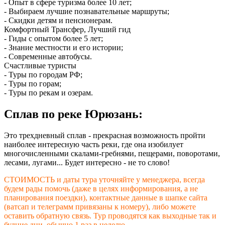
- Опыт в сфере туризма более 10 лет;
- Выбираем лучшие познавательные маршруты;
- Скидки детям и пенсионерам.
Комфортный Трансфер, Лучший гид
- Гиды с опытом более 5 лет;
- Знание местности и его истории;
- Современные автобусы.
Счастливые туристы
- Туры по городам РФ;
- Туры по горам;
- Туры по рекам и озерам.
Сплав по реке Юрюзань:
Это трехдневный сплав - прекрасная возможность пройти
наиболее интересную часть реки, где она изобилует
многочисленными скалами-гребнями, пещерами, поворотами,
лесами, лугами... Будет интересно - не то слово!
СТОИМОСТЬ и даты тура уточняйте у менеджера, всегда
будем рады помочь (даже в целях информирования, а не
планирования поездки), контактные данные в шапке сайта
(ватсап и телеграмм привязаны к номеру), либо можете
оставить обратную связь. Тур проводятся как выходные так и
будние дни, обычно 1 раз в неделю.