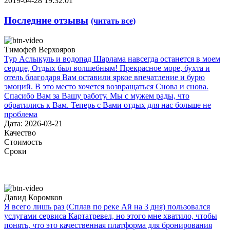
2019-04-28 19:32:01
Последние отзывы
(читать все)
Тимофей Верхояров
Тур Аслыкуль и водопад Шарлама навсегда останется в моем
сердце, Отдых был волшебным! Прекрасное море, бухта и
отель благодаря Вам оставили яркое впечатление и бурю
эмоций. В это место хочется возвращаться Снова и снова.
Спасибо Вам за Вашу работу. Мы с мужем рады, что
обратились к Вам. Теперь с Вами отдых для нас больше не
проблема
Дата: 2026-03-21
Качество
Стоимость
Сроки
Давид Коромков
Я всего лишь раз (Сплав по реке Ай на 3 дня) пользовался
услугами сервиса Картатревел, но этого мне хватило, чтобы
понять, что это качественная платформа для бронирования