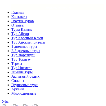
×
Закрыть меню
Главная
Контакты
График Туров
Отзывы
Туры Казань
Тур Айгир
Тур Красный Ключ
Тур Айские притесы
1 дневные туры
2-3 дневные туры
Тур Зюраткуль
Тур Торатау
Термы
Тур Иремель
Зимние туры
Активный отдых
Сплавы
Групповые туры
Аркаим
Многодневные
Уфа