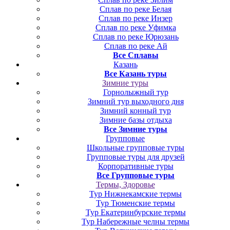
Сплав по реке Белая
Сплав по реке Инзер
Сплав по реке Уфимка
Сплав по реке Юрюзань
Сплав по реке Ай
Все Сплавы
Казань
Все Казань туры
Зимние туры
Горнолыжный тур
Зимний тур выходного дня
Зимний конный тур
Зимние базы отдыха
Все Зимние туры
Групповые
Школьные групповые туры
Групповые туры для друзей
Корпоративные туры
Все Групповые туры
Термы, Здоровье
Тур Нижнекамские термы
Тур Тюменские термы
Тур Екатеринбурские термы
Тур Набережные челны термы