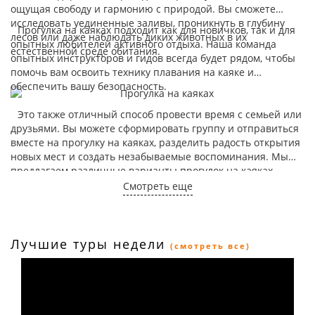
ощущая свободу и гармонию с природой. Вы сможете
исследовать уединенные заливы, проникнуть в глубину
Прогулка на каяках подходит как для новичков, так и для
лесов или даже наблюдать диких животных в их
опытных любителей активного отдыха. Наша команда
естественной среде обитания.
опытных инструкторов и гидов всегда будет рядом, чтобы
помочь вам освоить технику плавания на каяке и
обеспечить вашу безопасность.
Это также отличный способ провести время с семьей или
друзьями. Вы можете сформировать группу и отправиться
вместе на прогулку на каяках, разделить радость открытия
новых мест и создать незабываемые воспоминания. Мы
предлагаем различные варианты прогулок на каяках,
включая однодневные или многодневные маршруты. Вы
Смотреть еще
можете выбрать то, что лучше всего подходит для ваших
потребностей и предпочтений. Не упустите возможность
ощутить адреналин и свободу, плавая на каяке по
живописным водным маршрутам. Забудьте о повседневных
Лучшие туры недели
(смотреть все)
заботах и отправьтесь в увлекательное приключение с
нашей услугой "Прогулка на каяках".