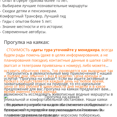
- Опыт в сфере туризма более 10 лет;
- Выбираем лучшие познавательные маршруты
- Скидки детям и пенсионерам.
Комфортный Трансфер, Лучший гид
- Гиды с опытом более 5 лет;
- Знание местности и его истории;
- Современные автобусы.
Прогулка на каяках:
СТОИМОСТЬ и
даты тура уточняйте у менеджера
, всегда
будем рады помочь (даже в целях информирования, а не
планирования поездки), контактные данные в шапке сайта
(ватсап и телеграмм привязаны к номеру), либо можете
оставить обратную связь. Тур проводятся как выходные так
Погрузитесь в увлекательный мир приключений с нашей
и будние дни, обычно 1 раз в неделю. Цена аренды и
услугой "Прогулка на каяках"! Если вы ищете активный и
проката осуществляется каждый день на любое время,
захватывающий отдых на природе, то это идеальное
цена от 800 рублей в зависимости дня недели и в какое
предложение для вас.Прогулка на каяках предлагает вам
время именно нужна аренда.
возможность исследовать живописные водные маршруты в
уникальной и комфортабельной обстановке. Наши каяки
специально разработаны для обеспечения стабильности и
Во время прогулки на каяках вы сможете насладиться
безопасности, позволяя вам наслаждаться плавным и
прекрасной природой и окружающими пейзажами. Вы
плавным движением по воде.
плывете по рекам, озерам или морскому побережью,