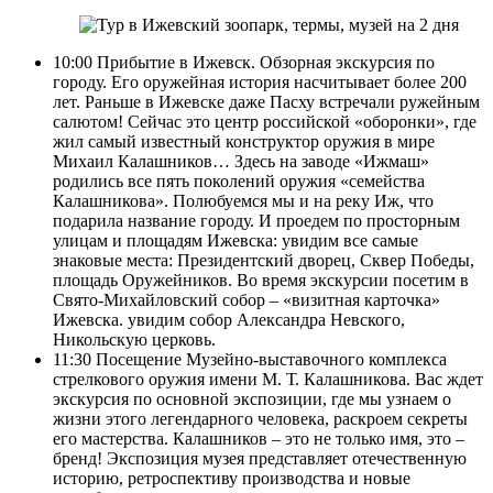
10:00 Прибытие в Ижевск. Обзорная экскурсия по
городу. Его оружейная история насчитывает более 200
лет. Раньше в Ижевске даже Пасху встречали ружейным
салютом! Сейчас это центр российской «оборонки», где
жил самый известный конструктор оружия в мире
Михаил Калашников… Здесь на заводе «Ижмаш»
родились все пять поколений оружия «семейства
Калашникова». Полюбуемся мы и на реку Иж, что
подарила название городу. И проедем по просторным
улицам и площадям Ижевска: увидим все самые
знаковые места: Президентский дворец, Сквер Победы,
площадь Оружейников. Во время экскурсии посетим в
Свято-Михайловский собор – «визитная карточка»
Ижевска. увидим собор Александра Невского,
Никольскую церковь.
11:30 Посещение Музейно-выставочного комплекса
стрелкового оружия имени М. Т. Калашникова. Вас ждет
экскурсия по основной экспозиции, где мы узнаем о
жизни этого легендарного человека, раскроем секреты
его мастерства. Калашников – это не только имя, это –
бренд! Экспозиция музея представляет отечественную
историю, ретроспективу производства и новые