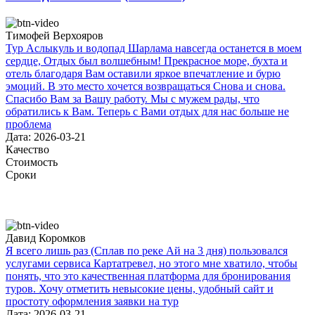
Тимофей Верхояров
Тур Аслыкуль и водопад Шарлама навсегда останется в моем
сердце, Отдых был волшебным! Прекрасное море, бухта и
отель благодаря Вам оставили яркое впечатление и бурю
эмоций. В это место хочется возвращаться Снова и снова.
Спасибо Вам за Вашу работу. Мы с мужем рады, что
обратились к Вам. Теперь с Вами отдых для нас больше не
проблема
Дата: 2026-03-21
Качество
Стоимость
Сроки
Давид Коромков
Я всего лишь раз (Сплав по реке Ай на 3 дня) пользовался
услугами сервиса Картатревел, но этого мне хватило, чтобы
понять, что это качественная платформа для бронирования
туров. Хочу отметить невысокие цены, удобный сайт и
простоту оформления заявки на тур
Дата: 2026-03-21