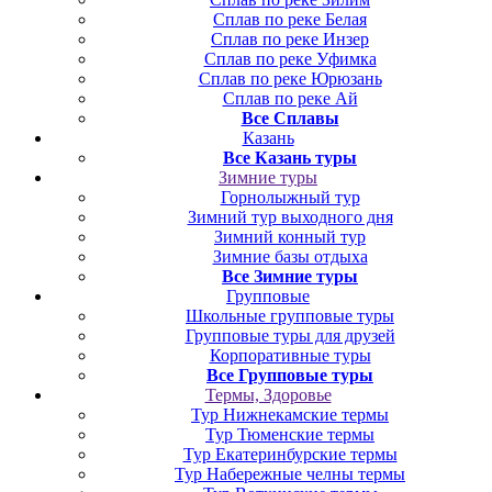
Сплав по реке Белая
Сплав по реке Инзер
Сплав по реке Уфимка
Сплав по реке Юрюзань
Сплав по реке Ай
Все Сплавы
Казань
Все Казань туры
Зимние туры
Горнолыжный тур
Зимний тур выходного дня
Зимний конный тур
Зимние базы отдыха
Все Зимние туры
Групповые
Школьные групповые туры
Групповые туры для друзей
Корпоративные туры
Все Групповые туры
Термы, Здоровье
Тур Нижнекамские термы
Тур Тюменские термы
Тур Екатеринбурские термы
Тур Набережные челны термы