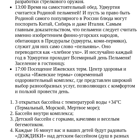
разработки стрелкового оружия.
13:00 Время на самостоятельный обед. Удмуртия
считается Родиной пельменей! И пусть за право быть
Родиной самого популярного в России блюда могут
поспорить Китай, Сибирь и даже Италия. Самым
главным доказательством, что пельмени следует считать
именно изобретением финно-угорских народов,
обитающих в Предуралье (удмурты, коми-пермяки),
служит для них само слово «пельнянь». Оно
переводится как «хлебное ухо». И неслучайно каждый
год в Удмуртии проходит Всемирный день Пельменя!
Заселение в гостиницу.
17:00 Посещение Ижевских терм. Центр здоровья и
отдыха «Ижевские термы» современный
оздоровительный комплекс, где представлен широкий
выбор разнообразных услуг, позволяющих с комфортом
и пользой провести день.
3 открытых бассейна с температурой воды +34°С
(Термальный, Морской, Мертвое море);
Бассейн внутри комплекса;
Детский бассейн с горками, качелями и веселым
бегемотиком.
Каждые 16 минут вас и ваших детей будут радовать
«ДОЖДИКИ» над детским бассейном (душ в разных