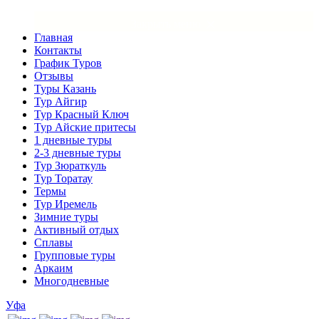
×
Закрыть меню
Главная
Контакты
График Туров
Отзывы
Туры Казань
Тур Айгир
Тур Красный Ключ
Тур Айские притесы
1 дневные туры
2-3 дневные туры
Тур Зюраткуль
Тур Торатау
Термы
Тур Иремель
Зимние туры
Активный отдых
Сплавы
Групповые туры
Аркаим
Многодневные
Уфа