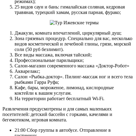
режимах);
25 видов саун и бань: гималайская соляная, кедровая
травяная, турецкий хамам, русская парная, фурако;
Джакузи, комната впечатлений, циркулярный душ;
Зона грязевых процедур. Специально для вас, несколько
видов косметической и лечебной глины, грязи, морской
соли (50 руб безлимит).
Все виды массажа, включая тайский;
Профессиональные парильщики;
Салон-магазин современного массажа «Доктор-Робот»
Акварелакс;
Салон «Рыбка-доктор». Пилинг-массаж ног и всего тела
рыбками Гарра Руфа;
Кафе, бары, мороженое, лимонад, кислородные
коктейли к вашим услугам.
На территории работает бесплатный Wi-Fi.
Развлечения предусмотрены и для самых маленьких
посетителей: детский бассейн с горками, качелями и
бегемотиком, игровая комната.
21:00 Сбор группы в автобусе. Отправление в
гостиницу.