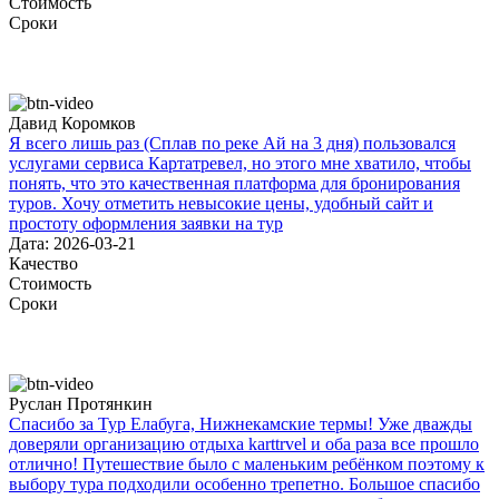
Стоимость
Сроки
Давид Коромков
Я всего лишь раз (Сплав по реке Ай на 3 дня) пользовался
услугами сервиса Картатревел, но этого мне хватило, чтобы
понять, что это качественная платформа для бронирования
туров. Хочу отметить невысокие цены, удобный сайт и
простоту оформления заявки на тур
Дата: 2026-03-21
Качество
Стоимость
Сроки
Руслан Протянкин
Спасибо за Тур Елабуга, Нижнекамские термы! Уже дважды
доверяли организацию отдыха karttrvel и оба раза все прошло
отлично! Путешествие было с маленьким ребёнком поэтому к
выбору тура подходили особенно трепетно. Большое спасибо