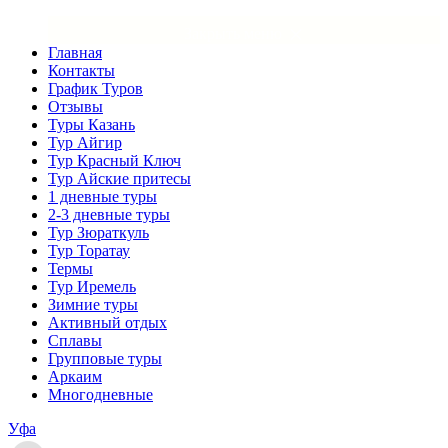
×
Закрыть меню
Главная
Контакты
График Туров
Отзывы
Туры Казань
Тур Айгир
Тур Красный Ключ
Тур Айские притесы
1 дневные туры
2-3 дневные туры
Тур Зюраткуль
Тур Торатау
Термы
Тур Иремель
Зимние туры
Активный отдых
Сплавы
Групповые туры
Аркаим
Многодневные
Уфа