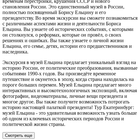
временам перестройки, крушения СССР и нового
становления России. Это единственный музей в России,
полностью посвященный Борису Ельцину и его
президентству. Во время экскурсии вы сможете познакомиться
с различными аспектами жизни и деятельности Бориса
Ельцина. Вы узнаете об исторических событиях, с которыми
он столкнулся, о реформах, которые он провёл, о своих
решениях и ошибках. Вы также узнаете о личной жизни
Ельцина, его семье, детях, истории его предшественников и
наследника.
Экскурсия в музей Ельцина предлагает уникальный взгляд на
историю России, ее политические преобразования, вызванные
событиями 1990-х годов. Вы произведёте временное
путешествие и окунетесь в эпоху, когда страна находилась на
пороге больших перемен. Музей Ельцина предлагает много
интерактивных и высокотехнологичных экспозиций, включая
фотографии, видеоматериалы, личные вещи президента и
многое другое. Вы также получите возможность потрогать
историю настоящей палаткой президента! Тур Екатеринбург:
музей Ельцина - это удивительная возможность узнать больше
об одном из ключевых исторических периодов России и
политической жизни страны.
Смотреть еще