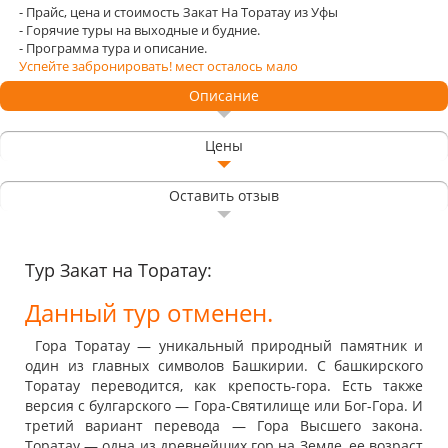
- Прайс, цена и стоимость Закат На Торатау из Уфы
- Горячие туры на выходные и будние.
- Программа тура и описание.
Успейте забронировать! мест осталось мало
Описание
Цены
Оставить отзыв
Тур Закат на Торатау:
Данный тур отменен.
Гора Торатау — уникальный природный памятник и
один из главных символов Башкирии. С башкирского
Торатау переводится, как крепость-гора. Есть также
версия с булгарского — Гора-Святилище или Бог-Гора. И
третий вариант перевода — Гора Высшего закона.
Торатау — одна из древнейших гор на Земле, ее возраст