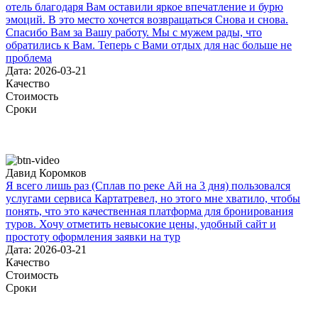
отель благодаря Вам оставили яркое впечатление и бурю
эмоций. В это место хочется возвращаться Снова и снова.
Спасибо Вам за Вашу работу. Мы с мужем рады, что
обратились к Вам. Теперь с Вами отдых для нас больше не
проблема
Дата: 2026-03-21
Качество
Стоимость
Сроки
Давид Коромков
Я всего лишь раз (Сплав по реке Ай на 3 дня) пользовался
услугами сервиса Картатревел, но этого мне хватило, чтобы
понять, что это качественная платформа для бронирования
туров. Хочу отметить невысокие цены, удобный сайт и
простоту оформления заявки на тур
Дата: 2026-03-21
Качество
Стоимость
Сроки