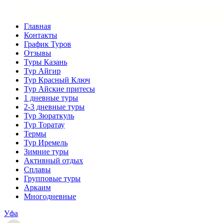
×
Закрыть меню
Главная
Контакты
График Туров
Отзывы
Туры Казань
Тур Айгир
Тур Красный Ключ
Тур Айские притесы
1 дневные туры
2-3 дневные туры
Тур Зюраткуль
Тур Торатау
Термы
Тур Иремель
Зимние туры
Активный отдых
Сплавы
Групповые туры
Аркаим
Многодневные
Уфа