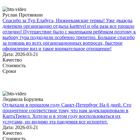
Руслан Протянкин
Спасибо за Тур Елабуга, Нижнекамские термы! Уже дважды
доверяли организацию отдыха karttrvel и оба раза все прошло
отлично! Путешествие было с маленьким ребёнком поэтому к
выбору тура подходили особенно трепетно. Большое спасибо
за помощь во всех организационных вопросах, быстрое
оформление виз и такое внимательное отношение!
Дата: 2026-03-21
Качество
Стоимость
Сроки
Людмила Борулева
Отдыхали в прошлом году Санкт-Петербург На 6 дней. Сто
процентное соответствие тому, что нам задекларировали в
КартаТревел. Хотели и в этом году воспользоваться их
услугами, но видимо эта пандемия все испортит.
Дата: 2026-03-21
Качество
Стоимость