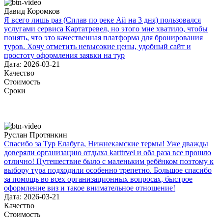
Давид Коромков
Я всего лишь раз (Сплав по реке Ай на 3 дня) пользовался
услугами сервиса Картатревел, но этого мне хватило, чтобы
понять, что это качественная платформа для бронирования
туров. Хочу отметить невысокие цены, удобный сайт и
простоту оформления заявки на тур
Дата: 2026-03-21
Качество
Стоимость
Сроки
Руслан Протянкин
Спасибо за Тур Елабуга, Нижнекамские термы! Уже дважды
доверяли организацию отдыха karttrvel и оба раза все прошло
отлично! Путешествие было с маленьким ребёнком поэтому к
выбору тура подходили особенно трепетно. Большое спасибо
за помощь во всех организационных вопросах, быстрое
оформление виз и такое внимательное отношение!
Дата: 2026-03-21
Качество
Стоимость