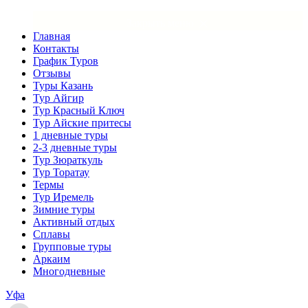
×
Закрыть меню
Главная
Контакты
График Туров
Отзывы
Туры Казань
Тур Айгир
Тур Красный Ключ
Тур Айские притесы
1 дневные туры
2-3 дневные туры
Тур Зюраткуль
Тур Торатау
Термы
Тур Иремель
Зимние туры
Активный отдых
Сплавы
Групповые туры
Аркаим
Многодневные
Уфа