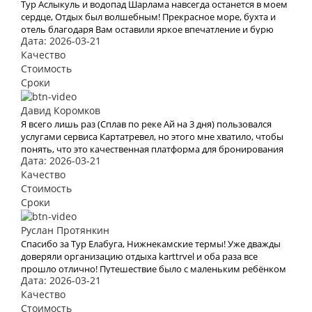
Тур Аслыкуль и водопад Шарлама навсегда останется в моем
сердце, Отдых был волшебным! Прекрасное море, бухта и
отель благодаря Вам оставили яркое впечатление и бурю
Дата: 2026-03-21
эмоций. В это место хочется возвращаться Снова и снова.
Спасибо Вам за Вашу работу. Мы с мужем рады, что
Качество
обратились к Вам. Теперь с Вами отдых для нас больше не
Стоимость
проблема
Сроки
Давид Коромков
Я всего лишь раз (Сплав по реке Ай на 3 дня) пользовался
услугами сервиса Картатревел, но этого мне хватило, чтобы
понять, что это качественная платформа для бронирования
Дата: 2026-03-21
туров. Хочу отметить невысокие цены, удобный сайт и
простоту оформления заявки на тур
Качество
Стоимость
Сроки
Руслан Протянкин
Спасибо за Тур Елабуга, Нижнекамские термы! Уже дважды
доверяли организацию отдыха karttrvel и оба раза все
прошло отлично! Путешествие было с маленьким ребёнком
Дата: 2026-03-21
поэтому к выбору тура подходили особенно трепетно.
Большое спасибо за помощь во всех организационных
Качество
вопросах, быстрое оформление виз и такое внимательное
Стоимость