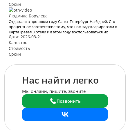
отношение!
Сроки
Людмила Борулева
Отдыхали в прошлом году Санкт-Петербург На 6 дней. Сто
процентное соответствие тому, что нам задекларировали в
КартаТревел. Хотели и в этом году воспользоваться их
Дата: 2026-03-21
услугами, но видимо эта пандемия все испортит.
Качество
Стоимость
Сроки
Нас найти легко
Мы онлайн, пишите, звоните
Позвонить