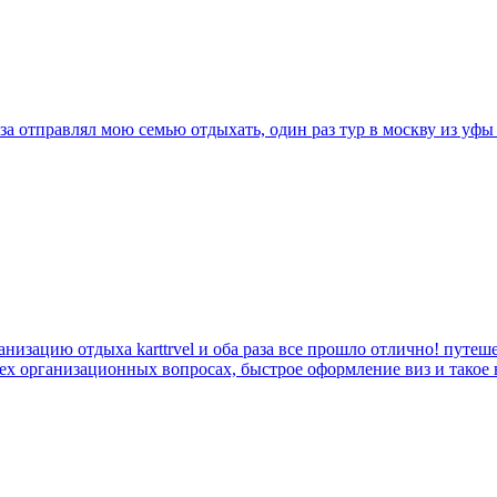
а отправлял мою семью отдыхать, один раз тур в москву из уфы н
анизацию отдыха karttrvel и оба раза все прошло отлично! путе
сех организационных вопросах, быстрое оформление виз и такое