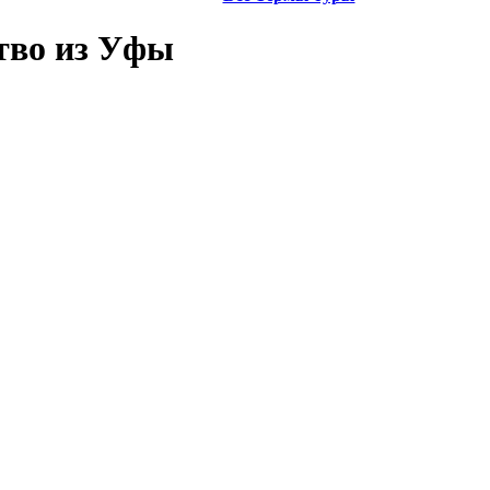
ство
из Уфы