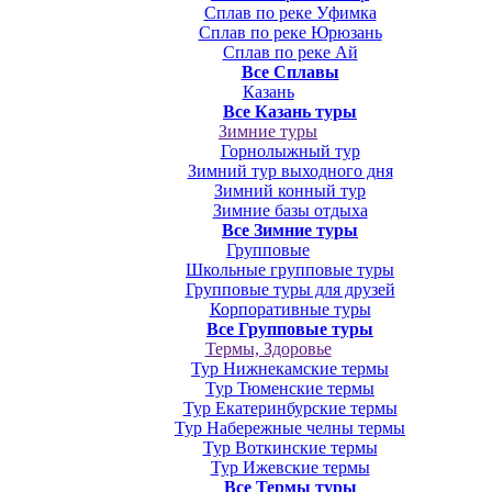
Сплав по реке Уфимка
Сплав по реке Юрюзань
Сплав по реке Ай
Все Сплавы
Казань
Все Казань туры
Зимние туры
Горнолыжный тур
Зимний тур выходного дня
Зимний конный тур
Зимние базы отдыха
Все Зимние туры
Групповые
Школьные групповые туры
Групповые туры для друзей
Корпоративные туры
Все Групповые туры
Термы, Здоровье
Тур Нижнекамские термы
Тур Тюменские термы
Тур Екатеринбурские термы
Тур Набережные челны термы
Тур Воткинские термы
Тур Ижевские термы
Все Термы туры