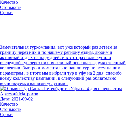
Качество
Стоимость
Сроки
Замечательная туркомпания. вот уже который раз летаем за
границу через них и по нашему региону ездим, любим и
активный отдых на пару дней. и в этот раз тоже купили
очередной тур через них. вежливый персонал , дружественный
коллектив. быстро и моментально нашли тур по всем нашим
параметрам , в итоге мы выбрали тур в уфу на 2 дня. спасибо
всему коллективу кампании. в следующий раз обязательно
воспользуемся вашими услугами .
Артемий Матрохов
Дата: 2021-09-02
Качество
Стоимость
Сроки