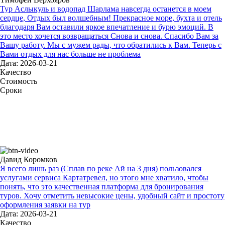
Тур Аслыкуль и водопад Шарлама навсегда останется в моем
сердце, Отдых был волшебным! Прекрасное море, бухта и отель
благодаря Вам оставили яркое впечатление и бурю эмоций. В
это место хочется возвращаться Снова и снова. Спасибо Вам за
Вашу работу. Мы с мужем рады, что обратились к Вам. Теперь с
Вами отдых для нас больше не проблема
Дата: 2026-03-21
Качество
Стоимость
Сроки
Давид Коромков
Я всего лишь раз (Сплав по реке Ай на 3 дня) пользовался
услугами сервиса Картатревел, но этого мне хватило, чтобы
понять, что это качественная платформа для бронирования
туров. Хочу отметить невысокие цены, удобный сайт и простоту
оформления заявки на тур
Дата: 2026-03-21
Качество