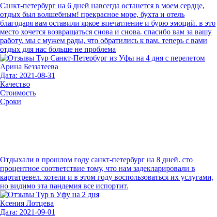
Санкт-петербург на 6 дней навсегда останется в моем сердце,
отдых был волшебным! прекрасное море, бухта и отель
благодаря вам оставили яркое впечатление и бурю эмоций. в это
место хочется возвращаться снова и снова. спасибо вам за вашу
работу. мы с мужем рады, что обратились к вам. теперь с вами
отдых для нас больше не проблема
Арина Беззатеева
Дата: 2021-08-31
Качество
Стоимость
Сроки
Отдыхали в прошлом году санкт-петербург на 8 дней. сто
процентное соответствие тому, что нам задекларировали в
картатревел. хотели и в этом году воспользоваться их услугами,
но видимо эта пандемия все испортит.
Ксения Лотцева
Дата: 2021-09-01