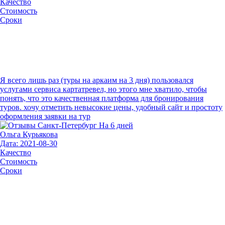
Качество
Стоимость
Сроки
Я всего лишь раз (туры на аркаим на 3 дня) пользовался
услугами сервиса картатревел, но этого мне хватило, чтобы
понять, что это качественная платформа для бронирования
туров. хочу отметить невысокие цены, удобный сайт и простоту
оформления заявки на тур
Ольга Курьякова
Дата: 2021-08-30
Качество
Стоимость
Сроки