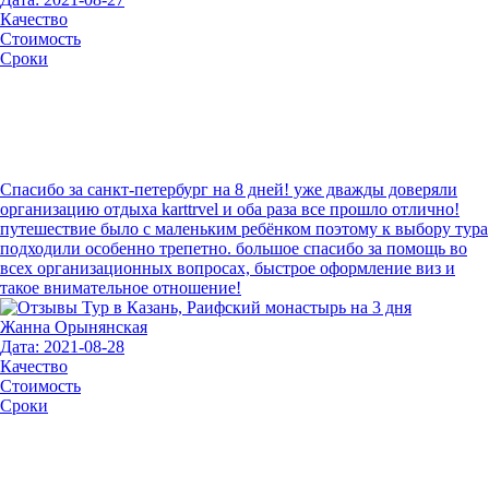
Качество
Стоимость
Сроки
Спасибо за санкт-петербург на 8 дней! уже дважды доверяли
организацию отдыха karttrvel и оба раза все прошло отлично!
путешествие было с маленьким ребёнком поэтому к выбору тура
подходили особенно трепетно. большое спасибо за помощь во
всех организационных вопросах, быстрое оформление виз и
такое внимательное отношение!
Жанна Орынянская
Дата: 2021-08-28
Качество
Стоимость
Сроки