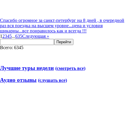
Спасибо огромное за санкт-петербург на 8 дней , в очередной
раз вся поездка на высшем уровне...цена и условия
шикарны...все понравилось как и всегда !!!
1
2
3
4
5
...
635
Следующая
»
Перейти
Всего: 6345
Лучшие туры недели
(смотреть все)
Аудио отзывы
(слушать все)