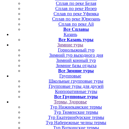
Сплав по реке Белая
Сплав по реке Инзер
Сплав по реке Уфимка
Сплав по реке Юрюзань
Сплав по реке Ай
Все Сплавы
Казань
Все Казань туры
Зимние туры
Горнолыжный тур
Зимний тур выходного дня
Зимний конный тур
Зимние базы отдыха
Все Зимние туры
Групповые
Школьные групповые туры
Групповые туры для друзей
Корпоративные туры
Все Групповые туры
Термы, Здоровье
Тур Нижнекамские термы
Тур Тюменские термы
Тур Екатеринбурские термы
Тур Набережные челны термы
Тур Воткинские термы