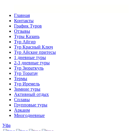
×
Закрыть меню
Главная
Контакты
График Туров
Отзывы
Туры Казань
Тур Айгир
Тур Красный Ключ
Тур Айские притесы
1 дневные туры
2-3 дневные туры
Тур Зюраткуль
Тур Торатау
Термы
Тур Иремель
Зимние туры
Активный отдых
Сплавы
Групповые туры
Аркаим
Многодневные
Уфа