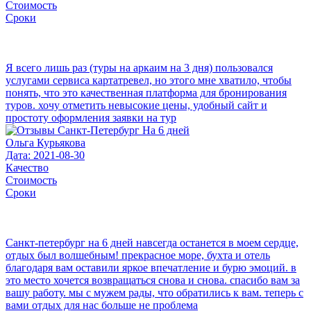
Стоимость
Сроки
Я всего лишь раз (туры на аркаим на 3 дня) пользовался
услугами сервиса картатревел, но этого мне хватило, чтобы
понять, что это качественная платформа для бронирования
туров. хочу отметить невысокие цены, удобный сайт и
простоту оформления заявки на тур
Ольга Курьякова
Дата: 2021-08-30
Качество
Стоимость
Сроки
Санкт-петербург на 6 дней навсегда останется в моем сердце,
отдых был волшебным! прекрасное море, бухта и отель
благодаря вам оставили яркое впечатление и бурю эмоций. в
это место хочется возвращаться снова и снова. спасибо вам за
вашу работу. мы с мужем рады, что обратились к вам. теперь с
вами отдых для нас больше не проблема