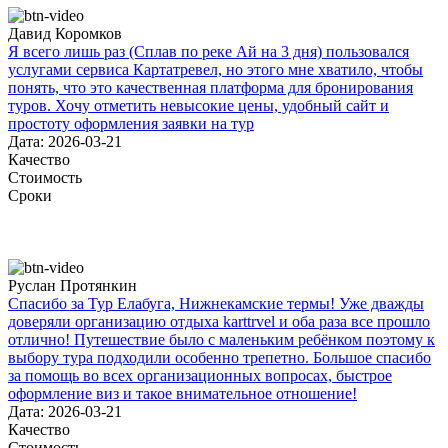
Давид Коромков
Я всего лишь раз (Сплав по реке Ай на 3 дня) пользовался
услугами сервиса Картатревел, но этого мне хватило, чтобы
понять, что это качественная платформа для бронирования
туров. Хочу отметить невысокие цены, удобный сайт и
простоту оформления заявки на тур
Дата: 2026-03-21
Качество
Стоимость
Сроки
Руслан Протянкин
Спасибо за Тур Елабуга, Нижнекамские термы! Уже дважды
доверяли организацию отдыха karttrvel и оба раза все прошло
отлично! Путешествие было с маленьким ребёнком поэтому к
выбору тура подходили особенно трепетно. Большое спасибо
за помощь во всех организационных вопросах, быстрое
оформление виз и такое внимательное отношение!
Дата: 2026-03-21
Качество
Стоимость