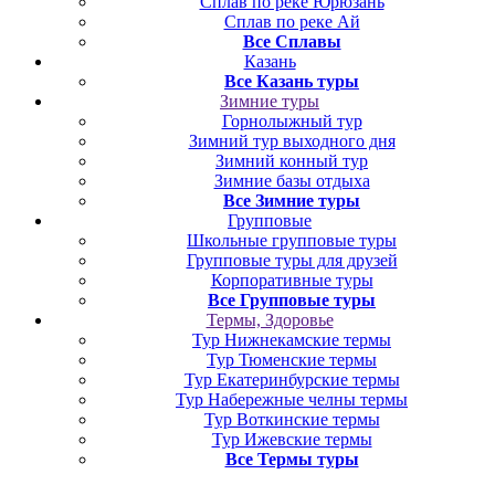
Сплав по реке Юрюзань
Сплав по реке Ай
Все Сплавы
Казань
Все Казань туры
Зимние туры
Горнолыжный тур
Зимний тур выходного дня
Зимний конный тур
Зимние базы отдыха
Все Зимние туры
Групповые
Школьные групповые туры
Групповые туры для друзей
Корпоративные туры
Все Групповые туры
Термы, Здоровье
Тур Нижнекамские термы
Тур Тюменские термы
Тур Екатеринбурские термы
Тур Набережные челны термы
Тур Воткинские термы
Тур Ижевские термы
Все Термы туры