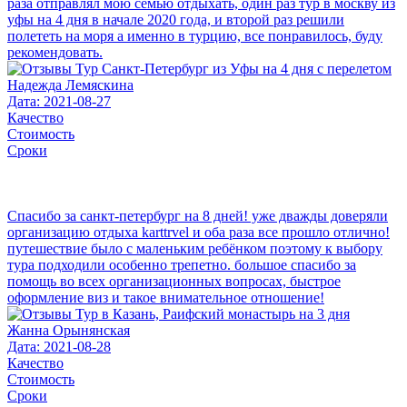
раза отправлял мою семью отдыхать, один раз тур в москву из
уфы на 4 дня в начале 2020 года, и второй раз решили
полететь на моря а именно в турцию, все понравилось, буду
рекомендовать.
Надежда Лемяскина
Дата: 2021-08-27
Качество
Стоимость
Сроки
Спасибо за санкт-петербург на 8 дней! уже дважды доверяли
организацию отдыха karttrvel и оба раза все прошло отлично!
путешествие было с маленьким ребёнком поэтому к выбору
тура подходили особенно трепетно. большое спасибо за
помощь во всех организационных вопросах, быстрое
оформление виз и такое внимательное отношение!
Жанна Орынянская
Дата: 2021-08-28
Качество
Стоимость
Сроки