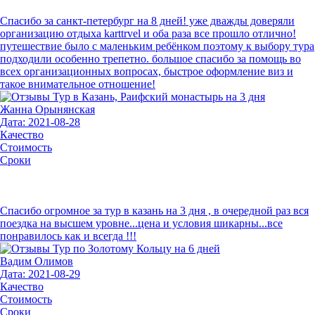
Спасибо за санкт-петербург на 8 дней! уже дважды доверяли
организацию отдыха karttrvel и оба раза все прошло отлично!
путешествие было с маленьким ребёнком поэтому к выбору тура
подходили особенно трепетно. большое спасибо за помощь во
всех организационных вопросах, быстрое оформление виз и
такое внимательное отношение!
Жанна Орынянская
Дата: 2021-08-28
Качество
Стоимость
Сроки
Спасибо огромное за тур в казань на 3 дня , в очередной раз вся
поездка на высшем уровне...цена и условия шикарны...все
понравилось как и всегда !!!
Вадим Олимов
Дата: 2021-08-29
Качество
Стоимость
Сроки