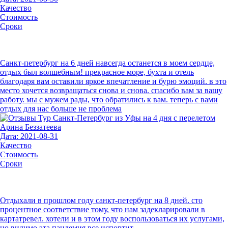
Качество
Стоимость
Сроки
Санкт-петербург на 6 дней навсегда останется в моем сердце,
отдых был волшебным! прекрасное море, бухта и отель
благодаря вам оставили яркое впечатление и бурю эмоций. в это
место хочется возвращаться снова и снова. спасибо вам за вашу
работу. мы с мужем рады, что обратились к вам. теперь с вами
отдых для нас больше не проблема
Арина Беззатеева
Дата: 2021-08-31
Качество
Стоимость
Сроки
Отдыхали в прошлом году санкт-петербург на 8 дней. сто
процентное соответствие тому, что нам задекларировали в
картатревел. хотели и в этом году воспользоваться их услугами,
но видимо эта пандемия все испортит.