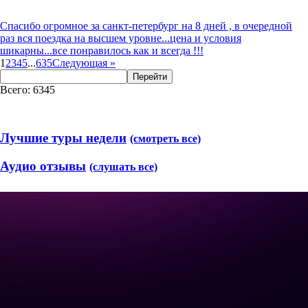
Спасибо огромное за санкт-петербург на 8 дней , в очередной
раз вся поездка на высшем уровне...цена и условия
шикарны...все понравилось как и всегда !!!
1
2
3
4
5
...
635
Следующая
»
Перейти
Всего: 6345
Лучшие туры недели
(смотреть все)
Аудио отзывы
(слушать все)