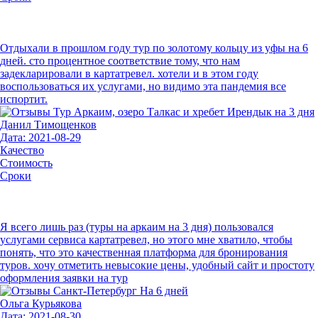
Отдыхали в прошлом году тур по золотому кольцу из уфы на 6
дней. сто процентное соответствие тому, что нам
задекларировали в картатревел. хотели и в этом году
воспользоваться их услугами, но видимо эта пандемия все
испортит.
Данил Тимощенков
Дата: 2021-08-29
Качество
Стоимость
Сроки
Я всего лишь раз (туры на аркаим на 3 дня) пользовался
услугами сервиса картатревел, но этого мне хватило, чтобы
понять, что это качественная платформа для бронирования
туров. хочу отметить невысокие цены, удобный сайт и простоту
оформления заявки на тур
Ольга Курьякова
Дата: 2021-08-30