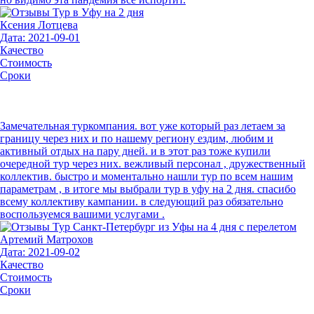
Ксения Лотцева
Дата: 2021-09-01
Качество
Стоимость
Сроки
Замечательная туркомпания. вот уже который раз летаем за
границу через них и по нашему региону ездим, любим и
активный отдых на пару дней. и в этот раз тоже купили
очередной тур через них. вежливый персонал , дружественный
коллектив. быстро и моментально нашли тур по всем нашим
параметрам , в итоге мы выбрали тур в уфу на 2 дня. спасибо
всему коллективу кампании. в следующий раз обязательно
воспользуемся вашими услугами .
Артемий Матрохов
Дата: 2021-09-02
Качество
Стоимость
Сроки