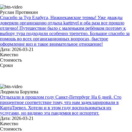
Руслан Протянкин
Спасибо за Тур Елабуга, Нижнекамские термы! Уже дважды
доверяли организацию отдыха karttrvel и оба раза все прошло
отлично! Путешествие было с маленьким ребёнком поэтому к
выбору тура подходили особенно трепетно. Большое спасибо за
помощь во всех организационных вопросах, быстрое
оформление виз и такое внимательное отношение!
Дата: 2026-03-21
Качество
Стоимость
Сроки
Людмила Борулева
Отдыхали в прошлом году Санкт-Петербург На 6 дней. Сто
процентное соответствие тому, что нам задекларировали в
КартаТревел. Хотели и в этом году воспользоваться их
услугами, но видимо эта пандемия все испортит.
Дата: 2026-03-21
Качество
Стоимость