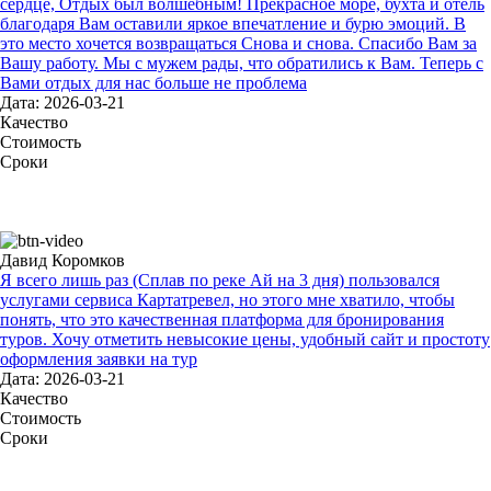
сердце, Отдых был волшебным! Прекрасное море, бухта и отель
благодаря Вам оставили яркое впечатление и бурю эмоций. В
это место хочется возвращаться Снова и снова. Спасибо Вам за
Вашу работу. Мы с мужем рады, что обратились к Вам. Теперь с
Вами отдых для нас больше не проблема
Дата: 2026-03-21
Качество
Стоимость
Сроки
Давид Коромков
Я всего лишь раз (Сплав по реке Ай на 3 дня) пользовался
услугами сервиса Картатревел, но этого мне хватило, чтобы
понять, что это качественная платформа для бронирования
туров. Хочу отметить невысокие цены, удобный сайт и простоту
оформления заявки на тур
Дата: 2026-03-21
Качество
Стоимость
Сроки