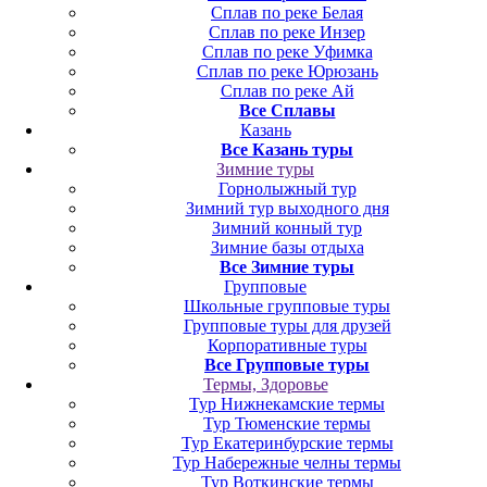
Сплав по реке Белая
Сплав по реке Инзер
Сплав по реке Уфимка
Сплав по реке Юрюзань
Сплав по реке Ай
Все Сплавы
Казань
Все Казань туры
Зимние туры
Горнолыжный тур
Зимний тур выходного дня
Зимний конный тур
Зимние базы отдыха
Все Зимние туры
Групповые
Школьные групповые туры
Групповые туры для друзей
Корпоративные туры
Все Групповые туры
Термы, Здоровье
Тур Нижнекамские термы
Тур Тюменские термы
Тур Екатеринбурские термы
Тур Набережные челны термы
Тур Воткинские термы