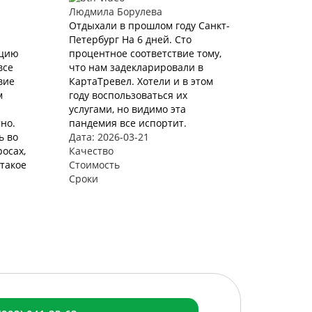
Людмила Борулева
Отдыхали в прошлом году Санкт-
Петербург На 6 дней. Сто
ацию
процентное соответствие тому,
все
что нам задекларировали в
вие
КартаТревел. Хотели и в этом
м
году воспользоваться их
услугами, но видимо эта
но.
пандемия все испортит.
ь во
Дата: 2026-03-21
осах,
Качество
такое
Стоимость
Сроки