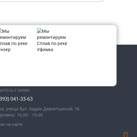
В СОЦИАЛЬНЫХ СЕТЯХ:
ЖИТЕСЬ С НАМИ:
(993)
041-33-63
фа, улица бул. Хадии Давлетшиной, 16
невно: 10.00 - 19.00
ес на карте