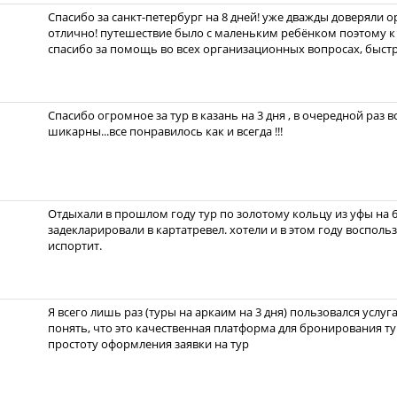
Спасибо за санкт-петербург на 8 дней! уже дважды доверяли о
отлично! путешествие было с маленьким ребёнком поэтому к
спасибо за помощь во всех организационных вопросах, быст
Спасибо огромное за тур в казань на 3 дня , в очередной раз 
шикарны...все понравилось как и всегда !!!
Отдыхали в прошлом году тур по золотому кольцу из уфы на 6
задекларировали в картатревел. хотели и в этом году восполь
испортит.
Я всего лишь раз (туры на аркаим на 3 дня) пользовался услуг
понять, что это качественная платформа для бронирования ту
простоту оформления заявки на тур