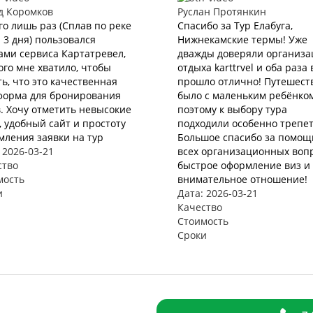
д Коромков
Руслан Протянкин
го лишь раз (Сплав по реке
Спасибо за Тур Елабуга,
 3 дня) пользовался
Нижнекамские термы! Уже
ами сервиса Картатревел,
дважды доверяли организ
ого мне хватило, чтобы
отдыха karttrvel и оба раза 
ь, что это качественная
прошло отлично! Путешест
форма для бронирования
было с маленьким ребёнко
. Хочу отметить невысокие
поэтому к выбору тура
 удобный сайт и простоту
подходили особенно трепет
мления заявки на тур
Большое спасибо за помощ
 2026-03-21
всех организационных вопр
ство
быстрое оформление виз и 
мость
внимательное отношение!
и
Дата: 2026-03-21
Качество
Стоимость
Сроки