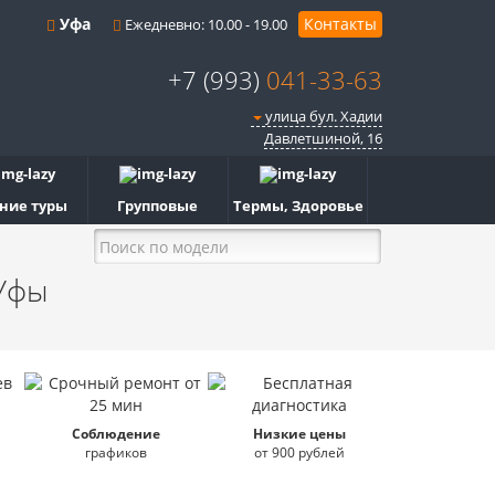
Уфа
Контакты
Ежедневно: 10.00 - 19.00
+7 (993)
041-33-63
улица бул. Хадии
Давлетшиной, 16
ние туры
Групповые
Термы, Здоровье
Уфы
Соблюдение
Низкие цены
графиков
от 900 рублей