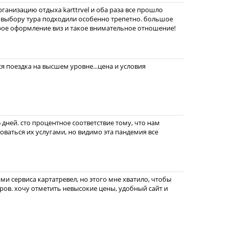
рганизацию отдыха karttrvel и оба раза все прошло
 выбору тура подходили особенно трепетно. большое
рое оформление виз и такое внимательное отношение!
вся поездка на высшем уровне...цена и условия
 дней. сто процентное соответствие тому, что нам
зоваться их услугами, но видимо эта пандемия все
ами сервиса картатревел, но этого мне хватило, чтобы
ров. хочу отметить невысокие цены, удобный сайт и