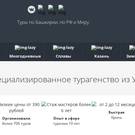
Туры по Башкирии, по РФ и Миру.
Многодневные
Сплавы
Казань
Зим
ециализированное турагенство
из 
Быстрая
бронь
Организовали
Опыт в сфере
более 700 туров
туризма 10 лет