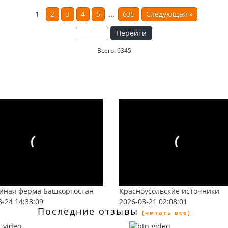
1
2
3
4
5
...
635
Следующая
»
Перейти
Всего: 6345
иная ферма Башкортостан
Красноусольские источники
3-24 14:33:09
2026-03-21 02:08:01
Последние отзывы
(читать все)