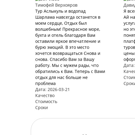
Тимофей Верхояров
Дави
Тур Аслыкуль и водопад
Я все
Шарлама навсегда останется в
Ай на
моем сердце, Отдых был
услуг
волшебным! Прекрасное море,
но эт
бухта и отель благодаря Вам
понят
оставили яркое впечатление и
плат
бурю эмоций. В это место
туров
хочется возвращаться Снова и
цены,
снова. Спасибо Вам за Вашу
офор
работу. Мы с мужем рады, что
Дата:
обратились к Вам. Теперь с Вами
Каче
отдых для нас больше не
Стои
проблема
Срок
Дата: 2026-03-21
Качество
Стоимость
Сроки