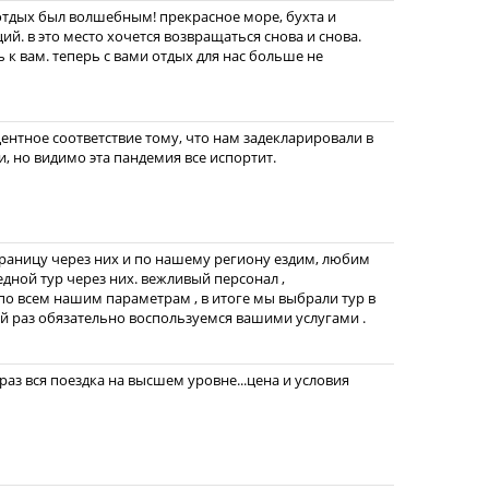
, отдых был волшебным! прекрасное море, бухта и
й. в это место хочется возвращаться снова и снова.
 к вам. теперь с вами отдых для нас больше не
центное соответствие тому, что нам задекларировали в
и, но видимо эта пандемия все испортит.
границу через них и по нашему региону ездим, любим
едной тур через них. вежливый персонал ,
о всем нашим параметрам , в итоге мы выбрали тур в
ий раз обязательно воспользуемся вашими услугами .
раз вся поездка на высшем уровне...цена и условия