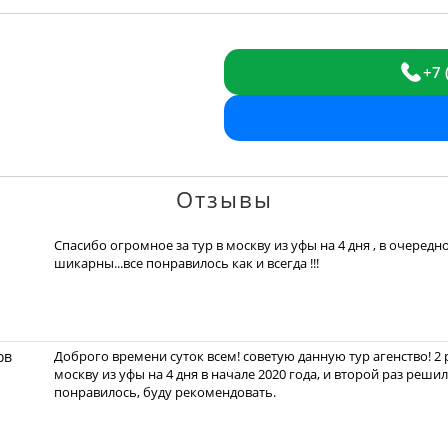
+7 
Отзывы
Спасибо огромное за тур в москву из уфы на 4 дня , в очередн
шикарны...все понравилось как и всегда !!!
ов
Доброго времени суток всем! советую данную тур агенство! 2 
москву из уфы на 4 дня в начале 2020 года, и второй раз реши
понравилось, буду рекомендовать.