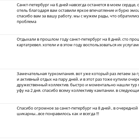
Санкт-петербург на 6 дней навсегда останется в моем сердце
отель благодаря вам оставили яркое впечатление и бурю эмоци
спасибо вам за вашу работу. мы с мужем рады, что обратились
проблема
Отдыхали в прошлом году санкт-петербург на 8 дней. сто про
картатревел. хотели и в этом году воспользоваться их услугам
Замечательная туркомпания. вот уже который раз летаем за 
и активный отдых на пару дней. и в этот раз тоже купили очер
дружественный коллектив. быстро и моментально нашли тур п
уфу на 2 дня. спасибо всему коллективу кампании. в следующ
Спасибо огромное за санкт-петербург на 8 дней , в очередной 
шикарны...все понравилось как и всегда !!!