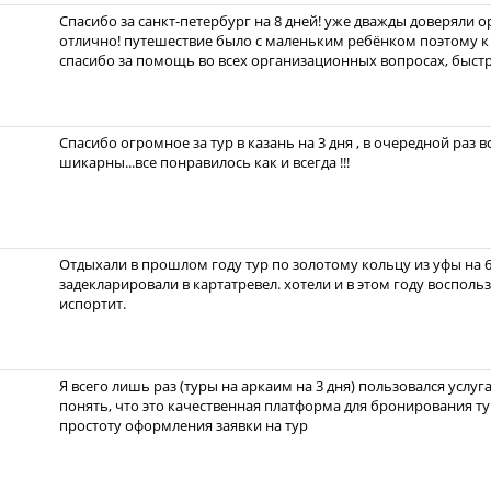
Спасибо за санкт-петербург на 8 дней! уже дважды доверяли о
отлично! путешествие было с маленьким ребёнком поэтому к
спасибо за помощь во всех организационных вопросах, быст
Спасибо огромное за тур в казань на 3 дня , в очередной раз 
шикарны...все понравилось как и всегда !!!
Отдыхали в прошлом году тур по золотому кольцу из уфы на 6
задекларировали в картатревел. хотели и в этом году восполь
испортит.
Я всего лишь раз (туры на аркаим на 3 дня) пользовался услуг
понять, что это качественная платформа для бронирования ту
простоту оформления заявки на тур