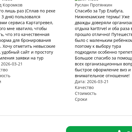
д Коромков
Руслан Протянкин
го лишь раз (Сплав по реке
Спасибо за Тур Елабуга,
 3 дня) пользовался
Нижнекамские термы! Уже
ами сервиса Картатревел,
дважды доверяли организ
ого мне хватило, чтобы
отдыха karttrvel и оба раза 
ь, что это качественная
прошло отлично! Путешест
форма для бронирования
было с маленьким ребёнко
. Хочу отметить невысокие
поэтому к выбору тура
 удобный сайт и простоту
подходили особенно трепет
мления заявки на тур
Большое спасибо за помощ
 2026-03-21
всех организационных вопр
ство
быстрое оформление виз и 
мость
внимательное отношение!
и
Дата: 2026-03-21
Качество
Стоимость
Сроки