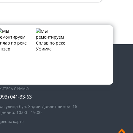
В СОЦИАЛЬНЫХ СЕТЯХ:
ЖИТЕСЬ С НАМИ:
(993)
041-33-63
фа, улица бул. Хадии Давлетшиной, 16
невно: 10.00 - 19.00
рес на карте