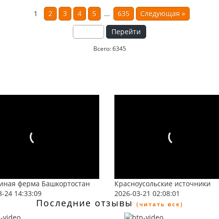
1
2
3
4
5
...
635
Следующая
»
Перейти
Всего: 6345
иная ферма Башкортостан
Красноусольские источники
3-24 14:33:09
2026-03-21 02:08:01
Последние отзывы
(читать все)