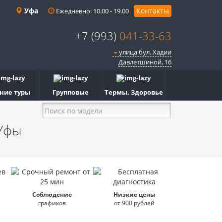
Уфа
Контакты
Ежедневно: 10.00 - 19.00
+7 (993)
041-33-63
улица бул. Хадии
Давлетшиной, 16
ние туры
Групповые
Термы, Здоровье
Уфы
Соблюдение
Низкие цены
графиков
от 900 рублей