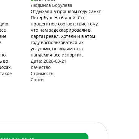
Людмила Борулева
Отдыхали в прошлом году Санкт-
Петербург На 6 дней. Сто
ацию
процентное соответствие тому,
все
что нам задекларировали в
вие
КартаТревел. Хотели и в этом
м
году воспользоваться их
услугами, но видимо эта
но.
пандемия все испортит.
ь во
Дата: 2026-03-21
осах,
Качество
такое
Стоимость
Сроки