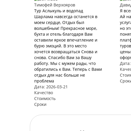
Тимофей Верхояров
Дави
Тур Аслыкуль и водопад
Я все
Шарлама навсегда останется в
Ай на
моем сердце, Отдых был
услуг
волшебным! Прекрасное море,
но эт
бухта и отель благодаря Вам
понят
оставили яркое впечатление и
плат
бурю эмоций. В это место
туров
хочется возвращаться Снова и
цены,
снова. Спасибо Вам за Вашу
офор
работу. Мы с мужем рады, что
Дата:
обратились к Вам. Теперь с Вами
Каче
отдых для нас больше не
Стои
проблема
Срок
Дата: 2026-03-21
Качество
Стоимость
Сроки