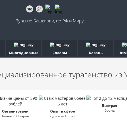
Туры по Башкирии, по РФ и Миру.
Многодневные
Сплавы
Казань
Зим
ециализированное турагенство
из 
Быстрая
бронь
Организовали
Опыт в сфере
более 700 туров
туризма 10 лет