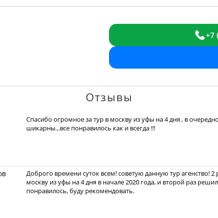
+7 
Отзывы
Спасибо огромное за тур в москву из уфы на 4 дня , в очередн
шикарны...все понравилось как и всегда !!!
ов
Доброго времени суток всем! советую данную тур агенство! 2 
москву из уфы на 4 дня в начале 2020 года, и второй раз реши
понравилось, буду рекомендовать.