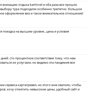
рганизацию отдыха karttrvel и оба раза все прошло
 выбору тура подходили особенно трепетно. большое
рое оформление виз и такое внимательное отношение!
вся поездка на высшем уровне...цена и условия
 дней. сто процентное соответствие тому, что нам
зоваться их услугами, но видимо эта пандемия все
ами сервиса картатревел, но этого мне хватило, чтобы
ров. хочу отметить невысокие цены, удобный сайт и