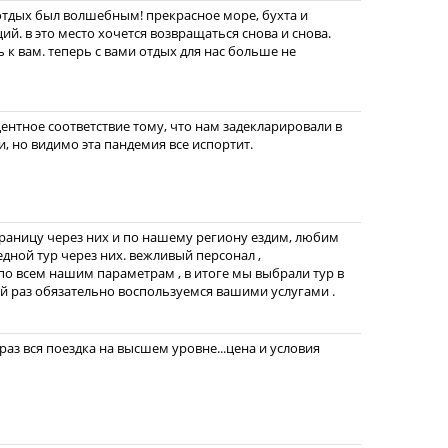
, отдых был волшебным! прекрасное море, бухта и
й. в это место хочется возвращаться снова и снова.
 к вам. теперь с вами отдых для нас больше не
центное соответствие тому, что нам задекларировали в
и, но видимо эта пандемия все испортит.
границу через них и по нашему региону ездим, любим
едной тур через них. вежливый персонал ,
о всем нашим параметрам , в итоге мы выбрали тур в
ий раз обязательно воспользуемся вашими услугами .
раз вся поездка на высшем уровне...цена и условия