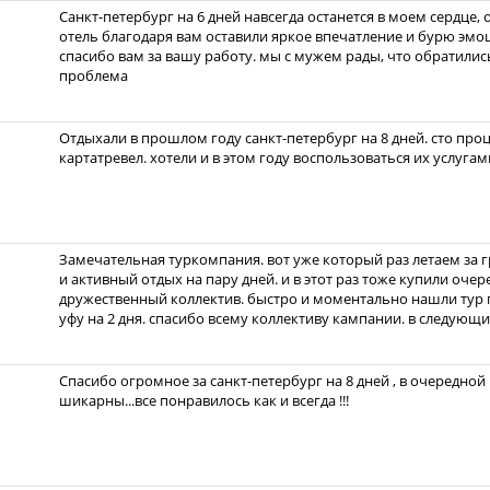
Санкт-петербург на 6 дней навсегда останется в моем сердце
отель благодаря вам оставили яркое впечатление и бурю эмоци
спасибо вам за вашу работу. мы с мужем рады, что обратились
проблема
Отдыхали в прошлом году санкт-петербург на 8 дней. сто про
картатревел. хотели и в этом году воспользоваться их услугам
Замечательная туркомпания. вот уже который раз летаем за 
и активный отдых на пару дней. и в этот раз тоже купили очер
дружественный коллектив. быстро и моментально нашли тур п
уфу на 2 дня. спасибо всему коллективу кампании. в следующ
Спасибо огромное за санкт-петербург на 8 дней , в очередной 
шикарны...все понравилось как и всегда !!!