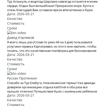
Тур Аслыкуль и водопад Шарлама навсегда останется в моем
сердце, Отдых был волшебным! Прекрасное море, бухта и
отель благодаря Вам оставили яркое впечатление и бурю
Дата: 2026-03-21
эмоций. В это место хочется возвращаться Снова и снова.
Спасибо Вам за Вашу работу. Мы с мужем рады, что
Качество
обратились к Вам. Теперь с Вами отдых для нас больше не
Стоимость
проблема
Сроки
Давид Коромков
Я всего лишь раз (Сплав по реке Ай на 3 дня) пользовался
услугами сервиса Картатревел, но этого мне хватило, чтобы
понять, что это качественная платформа для бронирования
Дата: 2026-03-21
туров. Хочу отметить невысокие цены, удобный сайт и
простоту оформления заявки на тур
Качество
Стоимость
Сроки
Руслан Протянкин
Спасибо за Тур Елабуга, Нижнекамские термы! Уже дважды
доверяли организацию отдыха karttrvel и оба раза все
прошло отлично! Путешествие было с маленьким ребёнком
Дата: 2026-03-21
поэтому к выбору тура подходили особенно трепетно.
Большое спасибо за помощь во всех организационных
Качество
вопросах, быстрое оформление виз и такое внимательное
Стоимость