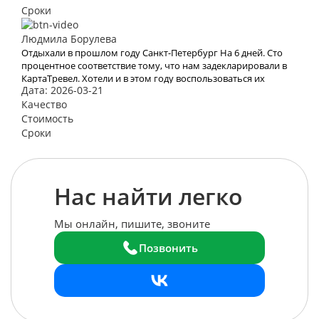
отношение!
Сроки
Людмила Борулева
Отдыхали в прошлом году Санкт-Петербург На 6 дней. Сто
процентное соответствие тому, что нам задекларировали в
КартаТревел. Хотели и в этом году воспользоваться их
Дата: 2026-03-21
услугами, но видимо эта пандемия все испортит.
Качество
Стоимость
Сроки
Нас найти легко
Мы онлайн, пишите, звоните
Позвонить