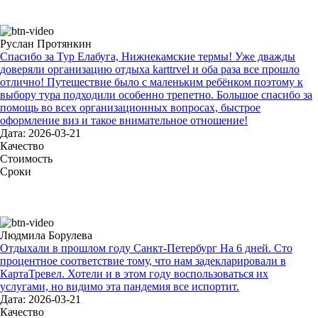
Руслан Протянкин
Спасибо за Тур Елабуга, Нижнекамские термы! Уже дважды
доверяли организацию отдыха karttrvel и оба раза все прошло
отлично! Путешествие было с маленьким ребёнком поэтому к
выбору тура подходили особенно трепетно. Большое спасибо за
помощь во всех организационных вопросах, быстрое
оформление виз и такое внимательное отношение!
Дата: 2026-03-21
Качество
Стоимость
Сроки
Людмила Борулева
Отдыхали в прошлом году Санкт-Петербург На 6 дней. Сто
процентное соответствие тому, что нам задекларировали в
КартаТревел. Хотели и в этом году воспользоваться их
услугами, но видимо эта пандемия все испортит.
Дата: 2026-03-21
Качество