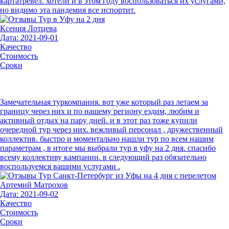
картатревел. хотели и в этом году воспользоваться их услугами,
но видимо эта пандемия все испортит.
Ксения Лотцева
Дата: 2021-09-01
Качество
Стоимость
Сроки
Замечательная туркомпания. вот уже который раз летаем за
границу через них и по нашему региону ездим, любим и
активный отдых на пару дней. и в этот раз тоже купили
очередной тур через них. вежливый персонал , дружественный
коллектив. быстро и моментально нашли тур по всем нашим
параметрам , в итоге мы выбрали тур в уфу на 2 дня. спасибо
всему коллективу кампании. в следующий раз обязательно
воспользуемся вашими услугами .
Артемий Матрохов
Дата: 2021-09-02
Качество
Стоимость
Сроки