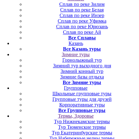
Сплав по реке Зилим
Сплав по реке Белая
Сплав по реке Инзер
Сплав по реке Уфимка
Сплав по реке Юрюзань
Сплав по реке Ай
Все Сплавы
Казань
Все Казань туры
Зимние туры
Горнолыжный тур
Зимний тур выходного дня
Зимний конный тур
Зимние базы отдыха
Все Зимние туры
Групповые
Школьные групповые туры
Групповые туры для друзей
Корпоративные туры
Все Групповые туры
Термы, Здоровье
Тур Нижнекамские термы
Тур Тюменские термы
Тур Екатеринбурские термы
Тур Набережные челны термы