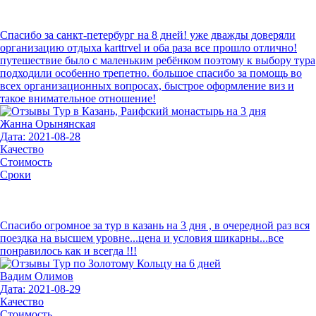
Спасибо за санкт-петербург на 8 дней! уже дважды доверяли
организацию отдыха karttrvel и оба раза все прошло отлично!
путешествие было с маленьким ребёнком поэтому к выбору тура
подходили особенно трепетно. большое спасибо за помощь во
всех организационных вопросах, быстрое оформление виз и
такое внимательное отношение!
Жанна Орынянская
Дата: 2021-08-28
Качество
Стоимость
Сроки
Спасибо огромное за тур в казань на 3 дня , в очередной раз вся
поездка на высшем уровне...цена и условия шикарны...все
понравилось как и всегда !!!
Вадим Олимов
Дата: 2021-08-29
Качество
Стоимость