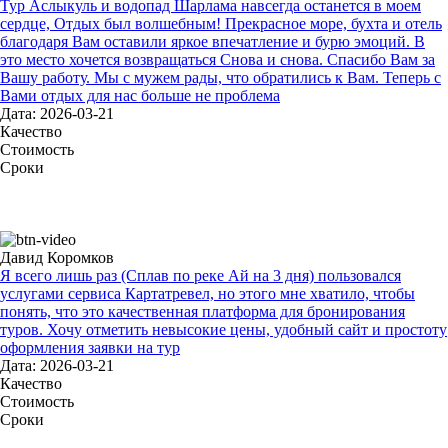
Тур Аслыкуль и водопад Шарлама навсегда останется в моем
сердце, Отдых был волшебным! Прекрасное море, бухта и отель
благодаря Вам оставили яркое впечатление и бурю эмоций. В
это место хочется возвращаться Снова и снова. Спасибо Вам за
Вашу работу. Мы с мужем рады, что обратились к Вам. Теперь с
Вами отдых для нас больше не проблема
Дата: 2026-03-21
Качество
Стоимость
Сроки
Давид Коромков
Я всего лишь раз (Сплав по реке Ай на 3 дня) пользовался
услугами сервиса Картатревел, но этого мне хватило, чтобы
понять, что это качественная платформа для бронирования
туров. Хочу отметить невысокие цены, удобный сайт и простоту
оформления заявки на тур
Дата: 2026-03-21
Качество
Стоимость
Сроки