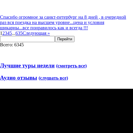
Спасибо огромное за санкт-петербург на 8 дней , в очередной
раз вся поездка на высшем уровне...цена и условия
шикарны...все понравилось как и всегда !!!
1
2
3
4
5
...
635
Следующая
»
Перейти
Всего: 6345
Лучшие туры недели
(смотреть все)
Аудио отзывы
(слушать все)