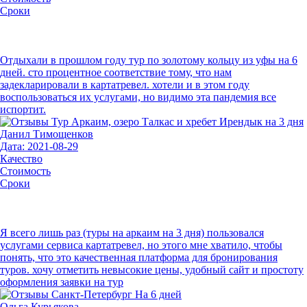
Сроки
Отдыхали в прошлом году тур по золотому кольцу из уфы на 6
дней. сто процентное соответствие тому, что нам
задекларировали в картатревел. хотели и в этом году
воспользоваться их услугами, но видимо эта пандемия все
испортит.
Данил Тимощенков
Дата: 2021-08-29
Качество
Стоимость
Сроки
Я всего лишь раз (туры на аркаим на 3 дня) пользовался
услугами сервиса картатревел, но этого мне хватило, чтобы
понять, что это качественная платформа для бронирования
туров. хочу отметить невысокие цены, удобный сайт и простоту
оформления заявки на тур
Ольга Курьякова