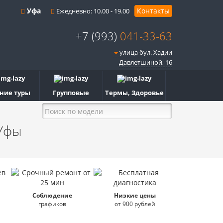
Уфа
Контакты
Ежедневно: 10.00 - 19.00
+7 (993)
041-33-63
улица бул. Хадии
Давлетшиной, 16
ние туры
Групповые
Термы, Здоровье
Уфы
Соблюдение
Низкие цены
графиков
от 900 рублей