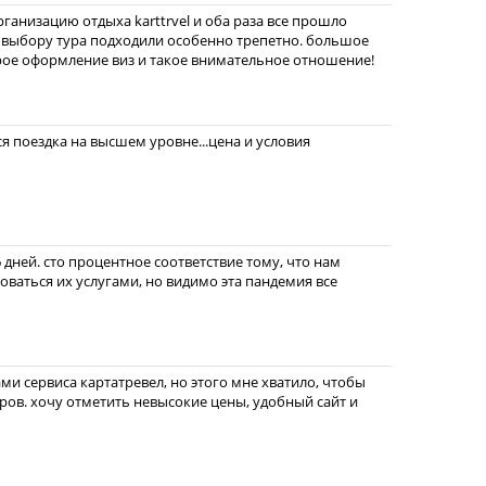
рганизацию отдыха karttrvel и оба раза все прошло
 выбору тура подходили особенно трепетно. большое
рое оформление виз и такое внимательное отношение!
вся поездка на высшем уровне...цена и условия
 дней. сто процентное соответствие тому, что нам
зоваться их услугами, но видимо эта пандемия все
ами сервиса картатревел, но этого мне хватило, чтобы
ров. хочу отметить невысокие цены, удобный сайт и