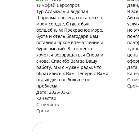
Тимофей Верхояров
Дави
Тур Аслыкуль и водопад
Я все
Шарлама навсегда останется в
Ай на
моем сердце, Отдых был
услуг
волшебным! Прекрасное море,
но эт
бухта и отель благодаря Вам
понят
оставили яркое впечатление и
плат
бурю эмоций. В это место
туров
хочется возвращаться Снова и
цены,
снова. Спасибо Вам за Вашу
офор
работу. Мы с мужем рады, что
Дата:
обратились к Вам. Теперь с Вами
Каче
отдых для нас больше не
Стои
проблема
Срок
Дата: 2026-03-21
Качество
Стоимость
Сроки