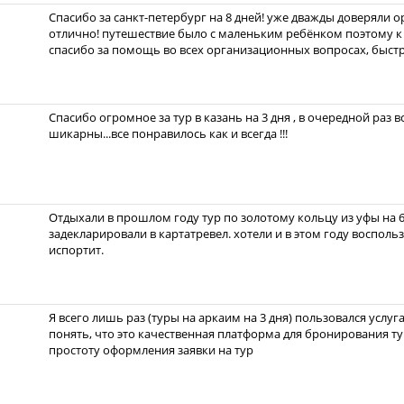
Спасибо за санкт-петербург на 8 дней! уже дважды доверяли о
отлично! путешествие было с маленьким ребёнком поэтому к
спасибо за помощь во всех организационных вопросах, быст
Спасибо огромное за тур в казань на 3 дня , в очередной раз 
шикарны...все понравилось как и всегда !!!
Отдыхали в прошлом году тур по золотому кольцу из уфы на 6
задекларировали в картатревел. хотели и в этом году восполь
испортит.
Я всего лишь раз (туры на аркаим на 3 дня) пользовался услуг
понять, что это качественная платформа для бронирования ту
простоту оформления заявки на тур