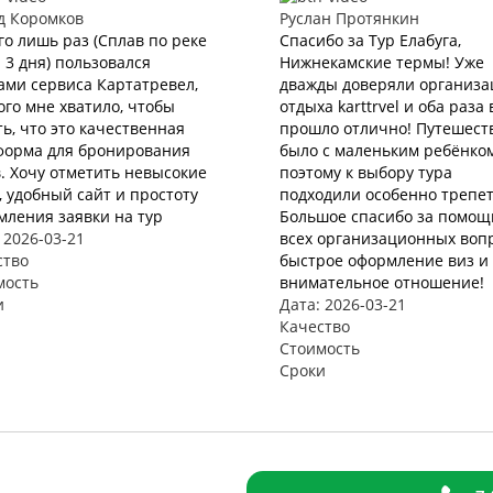
д Коромков
Руслан Протянкин
го лишь раз (Сплав по реке
Спасибо за Тур Елабуга,
 3 дня) пользовался
Нижнекамские термы! Уже
ами сервиса Картатревел,
дважды доверяли организ
ого мне хватило, чтобы
отдыха karttrvel и оба раза 
ь, что это качественная
прошло отлично! Путешест
форма для бронирования
было с маленьким ребёнко
. Хочу отметить невысокие
поэтому к выбору тура
 удобный сайт и простоту
подходили особенно трепет
мления заявки на тур
Большое спасибо за помощ
 2026-03-21
всех организационных вопр
ство
быстрое оформление виз и 
мость
внимательное отношение!
и
Дата: 2026-03-21
Качество
Стоимость
Сроки