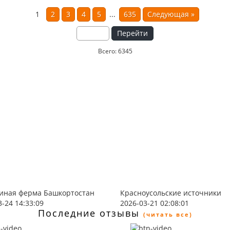
1
2
3
4
5
...
635
Следующая
»
Перейти
Всего: 6345
иная ферма Башкортостан
Красноусольские источники
3-24 14:33:09
2026-03-21 02:08:01
Последние отзывы
(читать все)