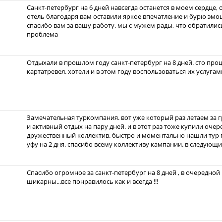
Санкт-петербург на 6 дней навсегда останется в моем сердце
отель благодаря вам оставили яркое впечатление и бурю эмоци
спасибо вам за вашу работу. мы с мужем рады, что обратились
проблема
Отдыхали в прошлом году санкт-петербург на 8 дней. сто про
картатревел. хотели и в этом году воспользоваться их услугам
Замечательная туркомпания. вот уже который раз летаем за 
и активный отдых на пару дней. и в этот раз тоже купили очер
дружественный коллектив. быстро и моментально нашли тур п
уфу на 2 дня. спасибо всему коллективу кампании. в следующ
Спасибо огромное за санкт-петербург на 8 дней , в очередной 
шикарны...все понравилось как и всегда !!!