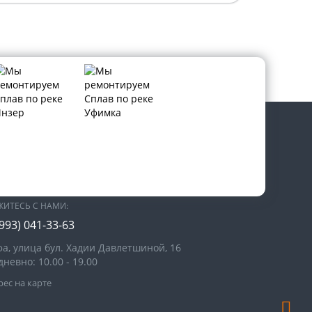
В СОЦИАЛЬНЫХ СЕТЯХ:
ЖИТЕСЬ С НАМИ:
(993)
041-33-63
фа, улица бул. Хадии Давлетшиной, 16
невно: 10.00 - 19.00
ес на карте