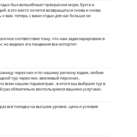
, отдых был волшебным! прекрасное море, бухта и
й. в это место хочется возвращаться снова и снова.
 к вам. теперь с вами отдых для нас больше не
центное соответствие тому, что нам задекларировали в
и, но видимо эта пандемия все испортит.
границу через них и по нашему региону ездим, любим
едной тур через них. вежливый персонал ,
о всем нашим параметрам , в итоге мы выбрали тур в
ий раз обязательно воспользуемся вашими услугами .
раз вся поездка на высшем уровне...цена и условия