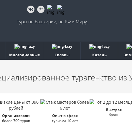
Туры по Башкирии, по РФ и Миру.
Многодневные
Сплавы
Казань
Зим
ециализированное турагенство
из 
Быстрая
бронь
Организовали
Опыт в сфере
более 700 туров
туризма 10 лет