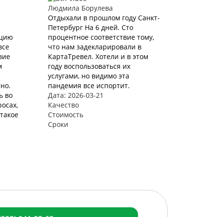
Людмила Борулева
Отдыхали в прошлом году Санкт-
Петербург На 6 дней. Сто
ацию
процентное соответствие тому,
все
что нам задекларировали в
вие
КартаТревел. Хотели и в этом
м
году воспользоваться их
услугами, но видимо эта
но.
пандемия все испортит.
ь во
Дата: 2026-03-21
осах,
Качество
такое
Стоимость
Сроки