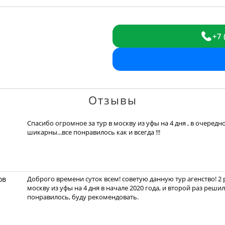
+7 
Отзывы
Спасибо огромное за тур в москву из уфы на 4 дня , в очередн
шикарны...все понравилось как и всегда !!!
ов
Доброго времени суток всем! советую данную тур агенство! 2 
москву из уфы на 4 дня в начале 2020 года, и второй раз реши
понравилось, буду рекомендовать.