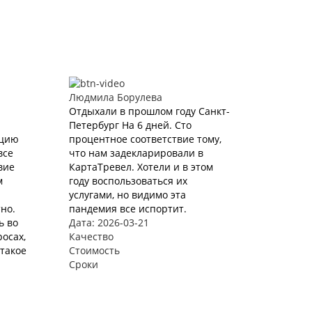
Людмила Борулева
Отдыхали в прошлом году Санкт-
Петербург На 6 дней. Сто
ацию
процентное соответствие тому,
все
что нам задекларировали в
вие
КартаТревел. Хотели и в этом
м
году воспользоваться их
услугами, но видимо эта
но.
пандемия все испортит.
ь во
Дата: 2026-03-21
осах,
Качество
такое
Стоимость
Сроки