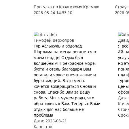
Прогулка по Казанскому Кремлю
Страус
2026-03-24 14:33:10
2026-0
Тимофей Верхояров
Дави
Тур Аслыкуль и водопад
Я все
Шарлама навсегда останется в
Ай на
моем сердце, Отдых был
услуг
волшебным! Прекрасное море,
но эт
бухта и отель благодаря Вам
понят
оставили яркое впечатление и
плат
бурю эмоций. В это место
туров
хочется возвращаться Снова и
цены,
снова. Спасибо Вам за Вашу
офор
работу. Мы с мужем рады, что
Дата:
обратились к Вам. Теперь с Вами
Каче
отдых для нас больше не
Стои
проблема
Срок
Дата: 2026-03-21
Качество