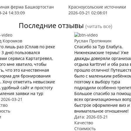
иная ферма Башкортостан
Красноусольские источники
3-24 14:33:09
2026-03-21 02:08:01
Последние отзывы
(читать все)
д Коромков
Руслан Протянкин
го лишь раз (Сплав по реке
Спасибо за Тур Елабуга,
 3 дня) пользовался
Нижнекамские термы! Уже
ами сервиса Картатревел,
дважды доверяли организ
ого мне хватило, чтобы
отдыха karttrvel и оба раза 
ь, что это качественная
прошло отлично! Путешест
форма для бронирования
было с маленьким ребёнко
. Хочу отметить невысокие
поэтому к выбору тура
 удобный сайт и простоту
подходили особенно трепет
мления заявки на тур
Большое спасибо за помощ
 2026-03-21
всех организационных вопр
ство
быстрое оформление виз и 
мость
внимательное отношение!
и
Дата: 2026-03-21
Качество
Стоимость