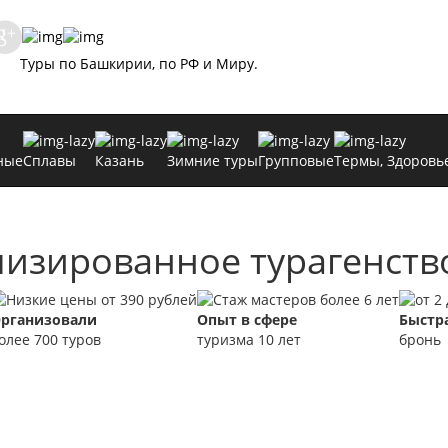
Туры по Башкирии, по РФ и Миру.
ные
Сплавы
Казань
Зимние туры
Групповые
Термы, Здоровь
изированное турагенст
рганизовали
Опыт в сфере
Быстр
олее 700 туров
туризма 10 лет
бронь