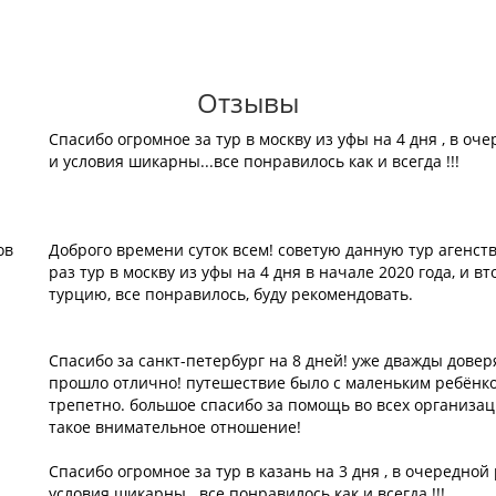
Отзывы
Спасибо огромное за тур в москву из уфы на 4 дня , в оч
и условия шикарны...все понравилось как и всегда !!!
ов
Доброго времени суток всем! советую данную тур агенст
раз тур в москву из уфы на 4 дня в начале 2020 года, и 
турцию, все понравилось, буду рекомендовать.
Спасибо за санкт-петербург на 8 дней! уже дважды доверя
прошло отлично! путешествие было с маленьким ребёнко
трепетно. большое спасибо за помощь во всех организа
такое внимательное отношение!
Спасибо огромное за тур в казань на 3 дня , в очередной
условия шикарны...все понравилось как и всегда !!!