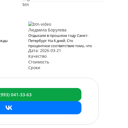
Людмила Борулева
Отдыхали в прошлом году Санкт-
ажды
Петербург На 6 дней. Сто
а
процентное соответствие тому, что
Дата: 2026-03-21
о
нам задекларировали в КартаТревел.
Хотели и в этом году
Качество
 к
воспользоваться их услугами, но
Стоимость
нно
видимо эта пандемия все испортит.
Сроки
нных
е виз
ние!
(993)
041-33-63