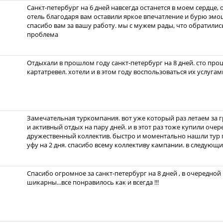
Санкт-петербург на 6 дней навсегда останется в моем сердце
отель благодаря вам оставили яркое впечатление и бурю эмоци
спасибо вам за вашу работу. мы с мужем рады, что обратились
проблема
Отдыхали в прошлом году санкт-петербург на 8 дней. сто про
картатревел. хотели и в этом году воспользоваться их услугам
Замечательная туркомпания. вот уже который раз летаем за 
и активный отдых на пару дней. и в этот раз тоже купили очер
дружественный коллектив. быстро и моментально нашли тур п
уфу на 2 дня. спасибо всему коллективу кампании. в следующ
Спасибо огромное за санкт-петербург на 8 дней , в очередной 
шикарны...все понравилось как и всегда !!!