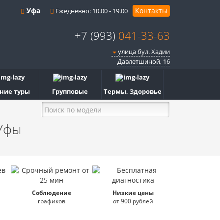
Уфа
Контакты
Ежедневно: 10.00 - 19.00
+7 (993)
041-33-63
улица бул. Хадии
Давлетшиной, 16
ние туры
Групповые
Термы, Здоровье
Уфы
Соблюдение
Низкие цены
графиков
от 900 рублей