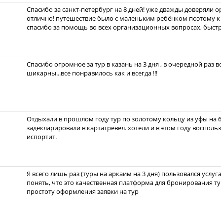
Спасибо за санкт-петербург на 8 дней! уже дважды доверяли о
отлично! путешествие было с маленьким ребёнком поэтому к
спасибо за помощь во всех организационных вопросах, быст
Спасибо огромное за тур в казань на 3 дня , в очередной раз 
шикарны...все понравилось как и всегда !!!
Отдыхали в прошлом году тур по золотому кольцу из уфы на 6
задекларировали в картатревел. хотели и в этом году восполь
испортит.
Я всего лишь раз (туры на аркаим на 3 дня) пользовался услуг
понять, что это качественная платформа для бронирования ту
простоту оформления заявки на тур