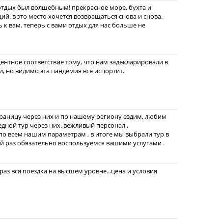
, отдых был волшебным! прекрасное море, бухта и
й. в это место хочется возвращаться снова и снова.
 к вам. теперь с вами отдых для нас больше не
центное соответствие тому, что нам задекларировали в
и, но видимо эта пандемия все испортит.
границу через них и по нашему региону ездим, любим
едной тур через них. вежливый персонал ,
о всем нашим параметрам , в итоге мы выбрали тур в
ий раз обязательно воспользуемся вашими услугами .
раз вся поездка на высшем уровне...цена и условия