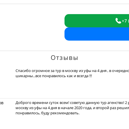
+7 
Отзывы
Спасибо огромное за тур в москву из уфы на 4 дня , в очередн
шикарны...все понравилось как и всегда !!!
ов
Доброго времени суток всем! советую данную тур агенство! 2 
москву из уфы на 4 дня в начале 2020 года, и второй раз реши
понравилось, буду рекомендовать.