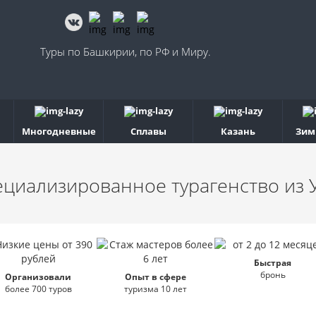
Туры по Башкирии, по РФ и Миру.
Многодневные
Сплавы
Казань
Зим
ециализированное турагенство
из 
Быстрая
бронь
Организовали
Опыт в сфере
более 700 туров
туризма 10 лет