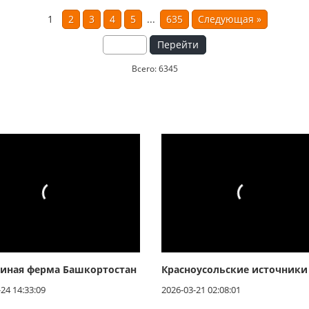
1
2
3
4
5
...
635
Следующая
»
Перейти
Всего: 6345
синая ферма Башкортостан
Красноусольские источники
24 14:33:09
2026-03-21 02:08:01