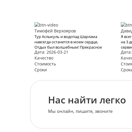
Тимофей Верхояров
Дави
Тур Аслыкуль и водопад Шарлама
Я все
навсегда останется в моем сердце,
на 3 
Отдых был волшебным! Прекрасное
серви
Дата: 2026-03-21
Дата:
море, бухта и отель благодаря Вам
хвати
оставили яркое впечатление и бурю
Качество
качес
Каче
эмоций. В это место хочется
брони
Стоимость
Стои
возвращаться Снова и снова.
невыс
Сроки
Срок
Спасибо Вам за Вашу работу. Мы с
прост
мужем рады, что обратились к Вам.
Теперь с Вами отдых для нас больше
не проблема
Нас найти легко
Мы онлайн, пишите, звоните