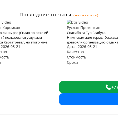
Последние отзывы
(читать все)
д Коромков
Руслан Протянкин
го лишь раз (Сплав по реке Ай
Спасибо за Тур Елабуга,
дня) пользовался услугами
Нижнекамские термы! Уже дв
са Картатревел, но этого мне
доверяли организацию отдых
 2026-03-21
Дата: 2026-03-21
ло, чтобы понять, что это
karttrvel и оба раза все прошл
твенная платформа для
ство
отлично! Путешествие было с
Качество
рования туров. Хочу отметить
маленьким ребёнком поэтому
мость
Стоимость
окие цены, удобный сайт и
выбору тура подходили особе
и
Сроки
оту оформления заявки на тур
трепетно. Большое спасибо за
помощь во всех организацио
вопросах, быстрое оформлени
и такое внимательное отноше
+7 