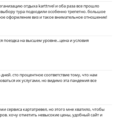
рганизацию отдыха karttrvel и оба раза все прошло
 выбору тура подходили особенно трепетно. большое
рое оформление виз и такое внимательное отношение!
вся поездка на высшем уровне...цена и условия
 дней. сто процентное соответствие тому, что нам
зоваться их услугами, но видимо эта пандемия все
ами сервиса картатревел, но этого мне хватило, чтобы
ров. хочу отметить невысокие цены, удобный сайт и