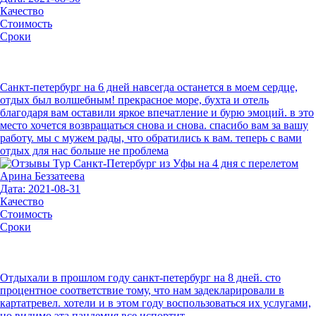
Качество
Стоимость
Сроки
Санкт-петербург на 6 дней навсегда останется в моем сердце,
отдых был волшебным! прекрасное море, бухта и отель
благодаря вам оставили яркое впечатление и бурю эмоций. в это
место хочется возвращаться снова и снова. спасибо вам за вашу
работу. мы с мужем рады, что обратились к вам. теперь с вами
отдых для нас больше не проблема
Арина Беззатеева
Дата: 2021-08-31
Качество
Стоимость
Сроки
Отдыхали в прошлом году санкт-петербург на 8 дней. сто
процентное соответствие тому, что нам задекларировали в
картатревел. хотели и в этом году воспользоваться их услугами,
но видимо эта пандемия все испортит.