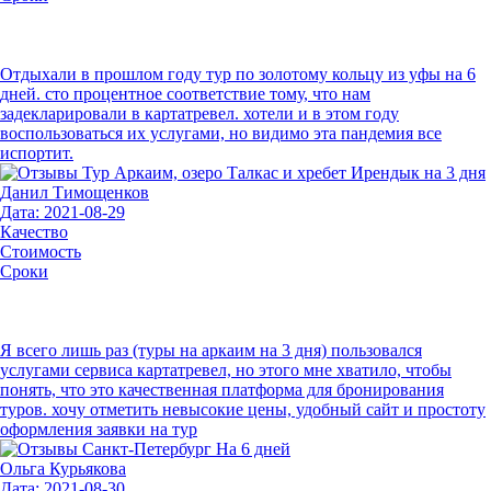
Отдыхали в прошлом году тур по золотому кольцу из уфы на 6
дней. сто процентное соответствие тому, что нам
задекларировали в картатревел. хотели и в этом году
воспользоваться их услугами, но видимо эта пандемия все
испортит.
Данил Тимощенков
Дата: 2021-08-29
Качество
Стоимость
Сроки
Я всего лишь раз (туры на аркаим на 3 дня) пользовался
услугами сервиса картатревел, но этого мне хватило, чтобы
понять, что это качественная платформа для бронирования
туров. хочу отметить невысокие цены, удобный сайт и простоту
оформления заявки на тур
Ольга Курьякова
Дата: 2021-08-30