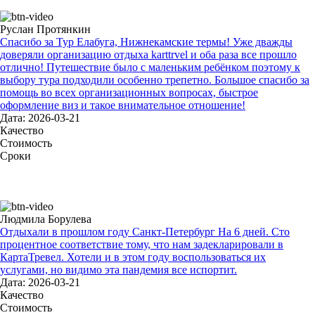
Руслан Протянкин
Спасибо за Тур Елабуга, Нижнекамские термы! Уже дважды
доверяли организацию отдыха karttrvel и оба раза все прошло
отлично! Путешествие было с маленьким ребёнком поэтому к
выбору тура подходили особенно трепетно. Большое спасибо за
помощь во всех организационных вопросах, быстрое
оформление виз и такое внимательное отношение!
Дата: 2026-03-21
Качество
Стоимость
Сроки
Людмила Борулева
Отдыхали в прошлом году Санкт-Петербург На 6 дней. Сто
процентное соответствие тому, что нам задекларировали в
КартаТревел. Хотели и в этом году воспользоваться их
услугами, но видимо эта пандемия все испортит.
Дата: 2026-03-21
Качество
Стоимость