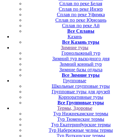
Сплав по реке Белая
Сплав по реке Инзер
Сплав по реке Уфимка
Сплав по реке Юрюзань
Сплав по реке Ай
Все Сплавы
Казань
Все Казань туры
Зимние туры
Горнолыжный тур
Зимний тур выходного дня
Зимний конный тур
Зимние базы отдыха
Все Зимние туры
Групповые
Школьные групповые туры
Групповые туры для друзей
Корпоративные туры
Все Групповые туры
Термы, Здоровье
Тур Нижнекамские термы
Тур Тюменские термы
Тур Екатеринбурские термы
Тур Набережные челны термы
Тур Воткинские термы