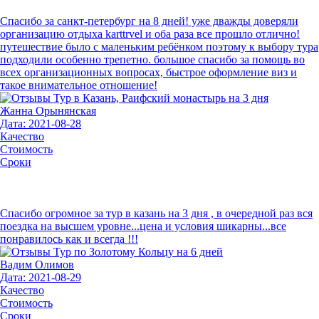
Спасибо за санкт-петербург на 8 дней! уже дважды доверяли
организацию отдыха karttrvel и оба раза все прошло отлично!
путешествие было с маленьким ребёнком поэтому к выбору тура
подходили особенно трепетно. большое спасибо за помощь во
всех организационных вопросах, быстрое оформление виз и
такое внимательное отношение!
Жанна Орынянская
Дата: 2021-08-28
Качество
Стоимость
Сроки
Спасибо огромное за тур в казань на 3 дня , в очередной раз вся
поездка на высшем уровне...цена и условия шикарны...все
понравилось как и всегда !!!
Вадим Олимов
Дата: 2021-08-29
Качество
Стоимость
Сроки