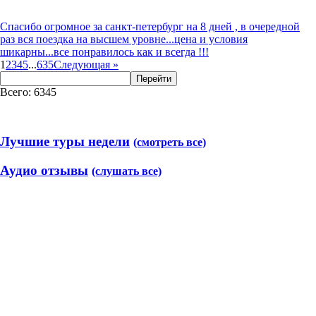
Спасибо огромное за санкт-петербург на 8 дней , в очередной
раз вся поездка на высшем уровне...цена и условия
шикарны...все понравилось как и всегда !!!
1
2
3
4
5
...
635
Следующая
»
Перейти
Всего: 6345
Лучшие туры недели
(смотреть все)
Аудио отзывы
(слушать все)