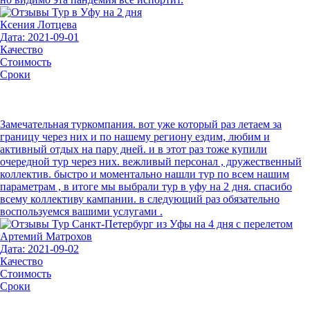
Ксения Лотцева
Дата: 2021-09-01
Качество
Стоимость
Сроки
Замечательная туркомпания. вот уже который раз летаем за
границу через них и по нашему региону ездим, любим и
активный отдых на пару дней. и в этот раз тоже купили
очередной тур через них. вежливый персонал , дружественный
коллектив. быстро и моментально нашли тур по всем нашим
параметрам , в итоге мы выбрали тур в уфу на 2 дня. спасибо
всему коллективу кампании. в следующий раз обязательно
воспользуемся вашими услугами .
Артемий Матрохов
Дата: 2021-09-02
Качество
Стоимость
Сроки