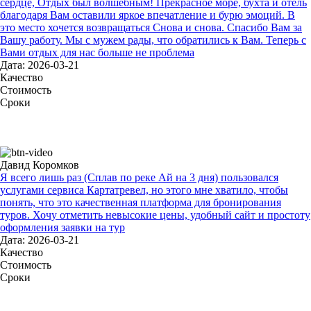
сердце, Отдых был волшебным! Прекрасное море, бухта и отель
благодаря Вам оставили яркое впечатление и бурю эмоций. В
это место хочется возвращаться Снова и снова. Спасибо Вам за
Вашу работу. Мы с мужем рады, что обратились к Вам. Теперь с
Вами отдых для нас больше не проблема
Дата: 2026-03-21
Качество
Стоимость
Сроки
Давид Коромков
Я всего лишь раз (Сплав по реке Ай на 3 дня) пользовался
услугами сервиса Картатревел, но этого мне хватило, чтобы
понять, что это качественная платформа для бронирования
туров. Хочу отметить невысокие цены, удобный сайт и простоту
оформления заявки на тур
Дата: 2026-03-21
Качество
Стоимость
Сроки