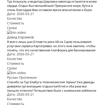
Тур Аслыкуль и водопад Шарлама навсегда останется в моем
сердце, Отдых был волшебным! Прекрасное море, бухта и
отель благодаря Вам оставили яркое впечатление и бурю
Дата: 2026-03-21
эмоций. В это место хочется возвращаться Снова и снова.
Спасибо Вам за Вашу работу. Мы с мужем рады, что
Качество
обратились к Вам. Теперь с Вами отдых для нас больше не
Стоимость
проблема
Сроки
Давид Коромков
Я всего лишь раз (Сплав по реке Ай на 3 дня) пользовался
услугами сервиса Картатревел, но этого мне хватило, чтобы
понять, что это качественная платформа для бронирования
Дата: 2026-03-21
туров. Хочу отметить невысокие цены, удобный сайт и
простоту оформления заявки на тур
Качество
Стоимость
Сроки
Руслан Протянкин
Спасибо за Тур Елабуга, Нижнекамские термы! Уже дважды
доверяли организацию отдыха karttrvel и оба раза все
прошло отлично! Путешествие было с маленьким ребёнком
Дата: 2026-03-21
поэтому к выбору тура подходили особенно трепетно.
Большое спасибо за помощь во всех организационных
Качество
вопросах, быстрое оформление виз и такое внимательное
Стоимость