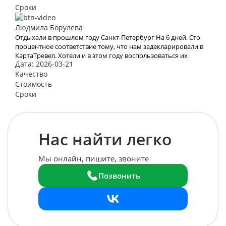
отношение!
Сроки
Людмила Борулева
Отдыхали в прошлом году Санкт-Петербург На 6 дней. Сто
процентное соответствие тому, что нам задекларировали в
КартаТревел. Хотели и в этом году воспользоваться их
Дата: 2026-03-21
услугами, но видимо эта пандемия все испортит.
Качество
Стоимость
Сроки
Нас найти легко
Мы онлайн, пишите, звоните
Позвонить