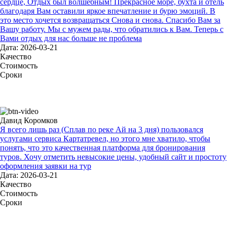
сердце, Отдых был волшебным! Прекрасное море, бухта и отель
благодаря Вам оставили яркое впечатление и бурю эмоций. В
это место хочется возвращаться Снова и снова. Спасибо Вам за
Вашу работу. Мы с мужем рады, что обратились к Вам. Теперь с
Вами отдых для нас больше не проблема
Дата: 2026-03-21
Качество
Стоимость
Сроки
Давид Коромков
Я всего лишь раз (Сплав по реке Ай на 3 дня) пользовался
услугами сервиса Картатревел, но этого мне хватило, чтобы
понять, что это качественная платформа для бронирования
туров. Хочу отметить невысокие цены, удобный сайт и простоту
оформления заявки на тур
Дата: 2026-03-21
Качество
Стоимость
Сроки