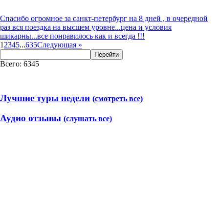
Спасибо огромное за санкт-петербург на 8 дней , в очередной
раз вся поездка на высшем уровне...цена и условия
шикарны...все понравилось как и всегда !!!
1
2
3
4
5
...
635
Следующая
»
Перейти
Всего: 6345
Лучшие туры недели
(смотреть все)
Аудио отзывы
(слушать все)