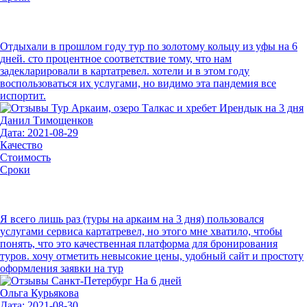
Отдыхали в прошлом году тур по золотому кольцу из уфы на 6
дней. сто процентное соответствие тому, что нам
задекларировали в картатревел. хотели и в этом году
воспользоваться их услугами, но видимо эта пандемия все
испортит.
Данил Тимощенков
Дата: 2021-08-29
Качество
Стоимость
Сроки
Я всего лишь раз (туры на аркаим на 3 дня) пользовался
услугами сервиса картатревел, но этого мне хватило, чтобы
понять, что это качественная платформа для бронирования
туров. хочу отметить невысокие цены, удобный сайт и простоту
оформления заявки на тур
Ольга Курьякова
Дата: 2021-08-30