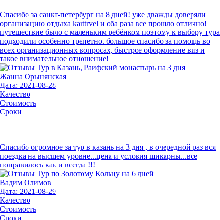
Спасибо за санкт-петербург на 8 дней! уже дважды доверяли
организацию отдыха karttrvel и оба раза все прошло отлично!
путешествие было с маленьким ребёнком поэтому к выбору тура
подходили особенно трепетно. большое спасибо за помощь во
всех организационных вопросах, быстрое оформление виз и
такое внимательное отношение!
Жанна Орынянская
Дата: 2021-08-28
Качество
Стоимость
Сроки
Спасибо огромное за тур в казань на 3 дня , в очередной раз вся
поездка на высшем уровне...цена и условия шикарны...все
понравилось как и всегда !!!
Вадим Олимов
Дата: 2021-08-29
Качество
Стоимость
Сроки