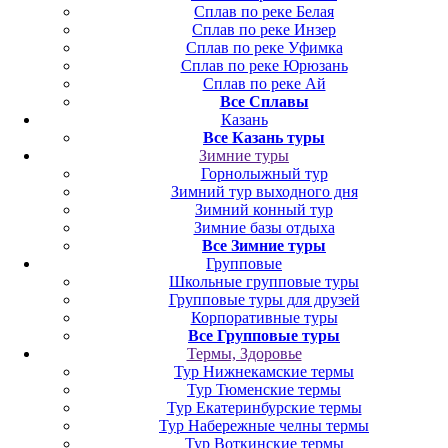
Сплав по реке Белая
Сплав по реке Инзер
Сплав по реке Уфимка
Сплав по реке Юрюзань
Сплав по реке Ай
Все Сплавы
Казань
Все Казань туры
Зимние туры
Горнолыжный тур
Зимний тур выходного дня
Зимний конный тур
Зимние базы отдыха
Все Зимние туры
Групповые
Школьные групповые туры
Групповые туры для друзей
Корпоративные туры
Все Групповые туры
Термы, Здоровье
Тур Нижнекамские термы
Тур Тюменские термы
Тур Екатеринбурские термы
Тур Набережные челны термы
Тур Воткинские термы