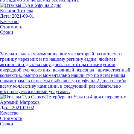
Ксения Лотцева
Дата: 2021-09-01
Качество
Стоимость
Сроки
Замечательная туркомпания. вот уже который раз летаем за
границу через них и по нашему региону ездим, любим и
активный отдых на пару дней. и в этот раз тоже купили
очередной тур через них. вежливый персонал , дружественный
коллектив. быстро и моментально нашли тур по всем нашим
параметрам , в итоге мы выбрали тур в уфу на 2 дня. спасибо
всему коллективу кампании. в следующий раз обязательно
воспользуемся вашими услугами .
Артемий Матрохов
Дата: 2021-09-02
Качество
Стоимость
Сроки