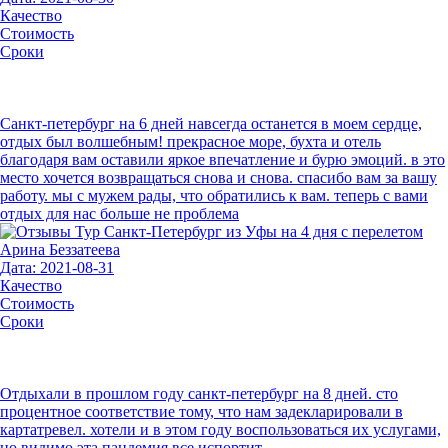
Качество
Стоимость
Сроки
Санкт-петербург на 6 дней навсегда останется в моем сердце,
отдых был волшебным! прекрасное море, бухта и отель
благодаря вам оставили яркое впечатление и бурю эмоций. в это
место хочется возвращаться снова и снова. спасибо вам за вашу
работу. мы с мужем рады, что обратились к вам. теперь с вами
отдых для нас больше не проблема
Арина Беззатеева
Дата: 2021-08-31
Качество
Стоимость
Сроки
Отдыхали в прошлом году санкт-петербург на 8 дней. сто
процентное соответствие тому, что нам задекларировали в
картатревел. хотели и в этом году воспользоваться их услугами,
но видимо эта пандемия все испортит.