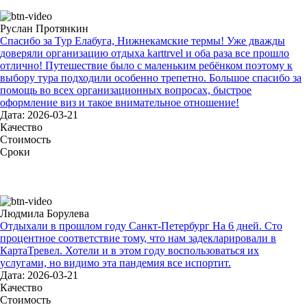
Руслан Протянкин
Спасибо за Тур Елабуга, Нижнекамские термы! Уже дважды
доверяли организацию отдыха karttrvel и оба раза все прошло
отлично! Путешествие было с маленьким ребёнком поэтому к
выбору тура подходили особенно трепетно. Большое спасибо за
помощь во всех организационных вопросах, быстрое
оформление виз и такое внимательное отношение!
Дата: 2026-03-21
Качество
Стоимость
Сроки
Людмила Борулева
Отдыхали в прошлом году Санкт-Петербург На 6 дней. Сто
процентное соответствие тому, что нам задекларировали в
КартаТревел. Хотели и в этом году воспользоваться их
услугами, но видимо эта пандемия все испортит.
Дата: 2026-03-21
Качество
Стоимость