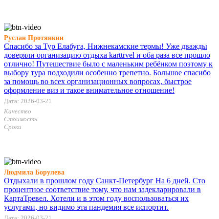
Руслан Протянкин
Спасибо за Тур Елабуга, Нижнекамские термы! Уже дважды
доверяли организацию отдыха karttrvel и оба раза все прошло
отлично! Путешествие было с маленьким ребёнком поэтому к
выбору тура подходили особенно трепетно. Большое спасибо
за помощь во всех организационных вопросах, быстрое
оформление виз и такое внимательное отношение!
Дата: 2026-03-21
Качество
Стоимость
Сроки
Людмила Борулева
Отдыхали в прошлом году Санкт-Петербург На 6 дней. Сто
процентное соответствие тому, что нам задекларировали в
КартаТревел. Хотели и в этом году воспользоваться их
услугами, но видимо эта пандемия все испортит.
Дата: 2026-03-21