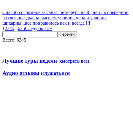
Спасибо огромное за санкт-петербург на 8 дней , в очередной
раз вся поездка на высшем уровне...цена и условия
шикарны...все понравилось как и всегда !!!
1
2
3
4
5
...
635
Следующая
»
Перейти
Всего: 6345
Лучшие туры недели
(смотреть все)
Аудио отзывы
(слушать все)