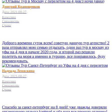
Дмитрий Кранощенков
Дата: 2021-08-27
Качество
Стоимость
Сроки
Доброго времени суток всем! советую данную тур агенство! 2
раза отправлял мою семью отдыхать, один раз тур в москву из
уфы на 4 дня в начале 2020 года, и второй раз решили
полететь на моря а именно в турцию, все понравилось, буду
рекомендовать.
Надежда Лемяскина
Дата: 2021-08-27
Качество
Стоимость
Сроки
Спасибо за санкт-петербург на 8 дней! уже дважды доверяли
организацию отдыха karttrvel и оба раза все прошло отлично!