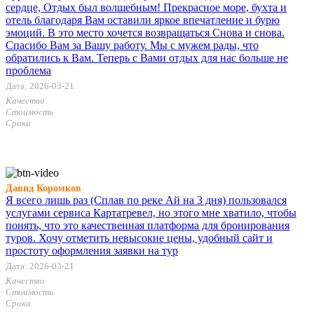
сердце, Отдых был волшебным! Прекрасное море, бухта и
отель благодаря Вам оставили яркое впечатление и бурю
эмоций. В это место хочется возвращаться Снова и снова.
Спасибо Вам за Вашу работу. Мы с мужем рады, что
обратились к Вам. Теперь с Вами отдых для нас больше не
проблема
Дата: 2026-03-21
Качество
Стоимость
Сроки
Давид Коромков
Я всего лишь раз (Сплав по реке Ай на 3 дня) пользовался
услугами сервиса Картатревел, но этого мне хватило, чтобы
понять, что это качественная платформа для бронирования
туров. Хочу отметить невысокие цены, удобный сайт и
простоту оформления заявки на тур
Дата: 2026-03-21
Качество
Стоимость
Сроки