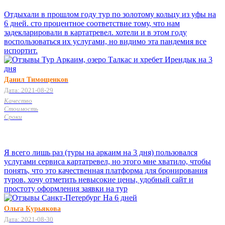
Отдыхали в прошлом году тур по золотому кольцу из уфы на
6 дней. сто процентное соответствие тому, что нам
задекларировали в картатревел. хотели и в этом году
воспользоваться их услугами, но видимо эта пандемия все
испортит.
Данил Тимощенков
Дата: 2021-08-29
Качество
Стоимость
Сроки
Я всего лишь раз (туры на аркаим на 3 дня) пользовался
услугами сервиса картатревел, но этого мне хватило, чтобы
понять, что это качественная платформа для бронирования
туров. хочу отметить невысокие цены, удобный сайт и
простоту оформления заявки на тур
Ольга Курьякова
Дата: 2021-08-30