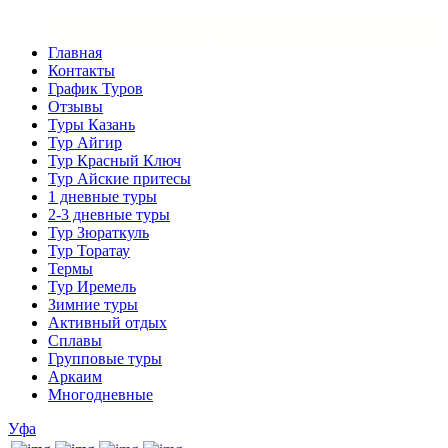
×
Закрыть меню
Главная
Контакты
График Туров
Отзывы
Туры Казань
Тур Айгир
Тур Красный Ключ
Тур Айские притесы
1 дневные туры
2-3 дневные туры
Тур Зюраткуль
Тур Торатау
Термы
Тур Иремель
Зимние туры
Активный отдых
Сплавы
Групповые туры
Аркаим
Многодневные
Уфа