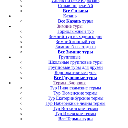
Сплав по реке Юрюзань
Сплав по реке Ай
Все Сплавы
Казань
Все Казань туры
Зимние туры
Горнолыжный тур
Зимний тур выходного дня
Зимний конный тур
Зимние базы отдыха
Все Зимние туры
Групповые
Школьные групповые туры
Групповые туры для друзей
Корпоративные туры
Все Групповые туры
Термы, Здоровье
Тур Нижнекамские термы
Тур Тюменские термы
Тур Екатеринбурские термы
Тур Набережные челны термы
Тур Воткинские термы
Тур Ижевские термы
Все Термы туры