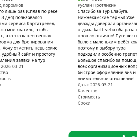
д Коромков
Руслан Протянкин
го лишь раз (Сплав по реке
Спасибо за Тур Елабуга,
 3 дня) пользовался
Нижнекамские термы! Уже
ами сервиса Картатревел,
дважды доверяли организ
ого мне хватило, чтобы
отдыха karttrvel и оба раза 
ь, что это качественная
прошло отлично! Путешест
форма для бронирования
было с маленьким ребёнко
. Хочу отметить невысокие
поэтому к выбору тура
 удобный сайт и простоту
подходили особенно трепет
мления заявки на тур
Большое спасибо за помощ
 2026-03-21
всех организационных вопр
ство
быстрое оформление виз и 
мость
внимательное отношение!
и
Дата: 2026-03-21
Качество
Стоимость
Сроки