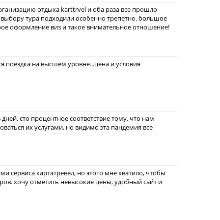
рганизацию отдыха karttrvel и оба раза все прошло
 выбору тура подходили особенно трепетно. большое
рое оформление виз и такое внимательное отношение!
вся поездка на высшем уровне...цена и условия
 дней. сто процентное соответствие тому, что нам
зоваться их услугами, но видимо эта пандемия все
ами сервиса картатревел, но этого мне хватило, чтобы
ров. хочу отметить невысокие цены, удобный сайт и