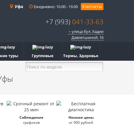
Уфа
Контакты
Ежедневно: 10.00 - 19.00
+7 (993)
041-33-63
улица бул. Хадии
Давлетшиной, 16
ние туры
Групповые
Термы, Здоровье
Уфы
Соблюдение
Низкие цены
графиков
от 900 рублей