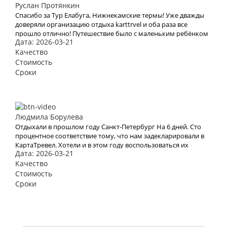
Руслан Протянкин
Спасибо за Тур Елабуга, Нижнекамские термы! Уже дважды
доверяли организацию отдыха karttrvel и оба раза все
прошло отлично! Путешествие было с маленьким ребёнком
Дата: 2026-03-21
поэтому к выбору тура подходили особенно трепетно.
Большое спасибо за помощь во всех организационных
Качество
вопросах, быстрое оформление виз и такое внимательное
Стоимость
отношение!
Сроки
Людмила Борулева
Отдыхали в прошлом году Санкт-Петербург На 6 дней. Сто
процентное соответствие тому, что нам задекларировали в
КартаТревел. Хотели и в этом году воспользоваться их
Дата: 2026-03-21
услугами, но видимо эта пандемия все испортит.
Качество
Стоимость
Сроки