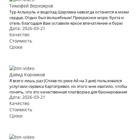
Тимофей Верхояров
Тур Аслыкуль и водопад Шарлама навсегда останется в моем
сердце, Отдых был волшебным! Прекрасное море, бухта и
отель благодаря Вам оставили яркое впечатление и бурю
Дата: 2026-03-21
эмоций. В это место хочется возвращаться Снова и снова.
Спасибо Вам за Вашу работу. Мы с мужем рады, что
Качество
обратились к Вам. Теперь с Вами отдых для нас больше не
Стоимость
проблема
Сроки
Давид Коромков
Я всего лишь раз (Сплав по реке Ай на 3 дня) пользовался
услугами сервиса Картатревел, но этого мне хватило, чтобы
понять, что это качественная платформа для бронирования
Дата: 2026-03-21
туров. Хочу отметить невысокие цены, удобный сайт и
простоту оформления заявки на тур
Качество
Стоимость
Сроки