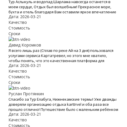
Тур Аслыкуль и водопад Шарлама навсегда останется в
моем сердце, Отдых был волшебным! Прекрасное море,
бухта и отель благодаря Вам оставили яркое впечатление
Дата: 2026-03-21
и бурю эмоций. В это место хочется возвращаться Снова и
снова. Спасибо Вам за Вашу работу. Мы с мужем рады, что
Качество
обратились к Вам. Теперь с Вами отдых для нас больше не
Стоимость
проблема
Сроки
Давид Коромков
Я всего лишь раз (Сплав по реке Ай на 3 дня) пользовался
услугами сервиса Картатревел, но этого мне хватило,
чтобы понять, что это качественная платформа для
Дата: 2026-03-21
бронирования туров. Хочу отметить невысокие цены,
удобный сайт и простоту оформления заявки на тур
Качество
Стоимость
Сроки
Руслан Протянкин
Спасибо за Тур Елабуга, Нижнекамские термы! Уже дважды
доверяли организацию отдыха karttrvel и оба раза все
прошло отлично! Путешествие было с маленьким ребёнком
Дата: 2026-03-21
поэтому к выбору тура подходили особенно трепетно.
Большое спасибо за помощь во всех организационных
Качество
вопросах, быстрое оформление виз и такое внимательное
Стоимость