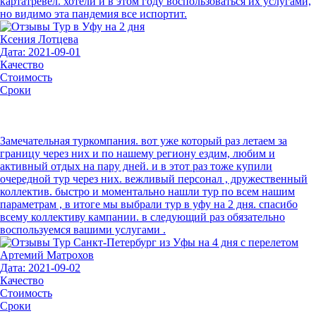
картатревел. хотели и в этом году воспользоваться их услугами,
но видимо эта пандемия все испортит.
Ксения Лотцева
Дата: 2021-09-01
Качество
Стоимость
Сроки
Замечательная туркомпания. вот уже который раз летаем за
границу через них и по нашему региону ездим, любим и
активный отдых на пару дней. и в этот раз тоже купили
очередной тур через них. вежливый персонал , дружественный
коллектив. быстро и моментально нашли тур по всем нашим
параметрам , в итоге мы выбрали тур в уфу на 2 дня. спасибо
всему коллективу кампании. в следующий раз обязательно
воспользуемся вашими услугами .
Артемий Матрохов
Дата: 2021-09-02
Качество
Стоимость
Сроки