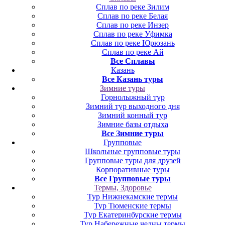
Сплав по реке Зилим
Сплав по реке Белая
Сплав по реке Инзер
Сплав по реке Уфимка
Сплав по реке Юрюзань
Сплав по реке Ай
Все Сплавы
Казань
Все Казань туры
Зимние туры
Горнолыжный тур
Зимний тур выходного дня
Зимний конный тур
Зимние базы отдыха
Все Зимние туры
Групповые
Школьные групповые туры
Групповые туры для друзей
Корпоративные туры
Все Групповые туры
Термы, Здоровье
Тур Нижнекамские термы
Тур Тюменские термы
Тур Екатеринбурские термы
Тур Набережные челны термы