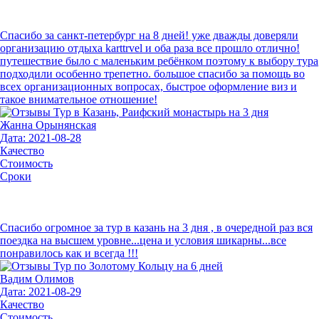
Спасибо за санкт-петербург на 8 дней! уже дважды доверяли
организацию отдыха karttrvel и оба раза все прошло отлично!
путешествие было с маленьким ребёнком поэтому к выбору тура
подходили особенно трепетно. большое спасибо за помощь во
всех организационных вопросах, быстрое оформление виз и
такое внимательное отношение!
Жанна Орынянская
Дата: 2021-08-28
Качество
Стоимость
Сроки
Спасибо огромное за тур в казань на 3 дня , в очередной раз вся
поездка на высшем уровне...цена и условия шикарны...все
понравилось как и всегда !!!
Вадим Олимов
Дата: 2021-08-29
Качество
Стоимость