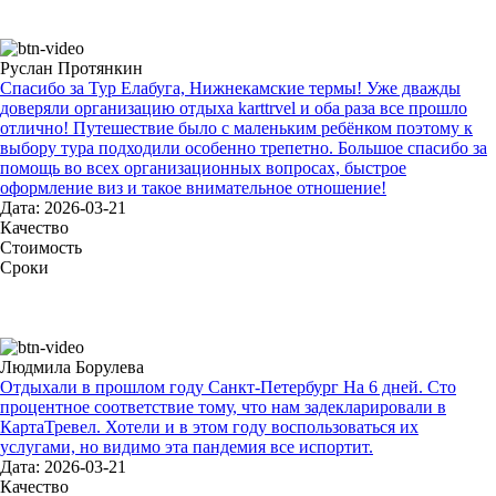
Руслан Протянкин
Спасибо за Тур Елабуга, Нижнекамские термы! Уже дважды
доверяли организацию отдыха karttrvel и оба раза все прошло
отлично! Путешествие было с маленьким ребёнком поэтому к
выбору тура подходили особенно трепетно. Большое спасибо за
помощь во всех организационных вопросах, быстрое
оформление виз и такое внимательное отношение!
Дата: 2026-03-21
Качество
Стоимость
Сроки
Людмила Борулева
Отдыхали в прошлом году Санкт-Петербург На 6 дней. Сто
процентное соответствие тому, что нам задекларировали в
КартаТревел. Хотели и в этом году воспользоваться их
услугами, но видимо эта пандемия все испортит.
Дата: 2026-03-21
Качество