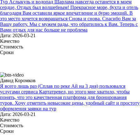
Тур Аслыкуль и водопад Шарлама навсегда останется в моем
сердце, Отдых был волшебным! Прекрасное море, бухта и отель
благодаря Вам оставили яркое впечатление и бурю эмоций. В
это место хочется возвращаться Снова и снова. Спасибо Вам за
Вашу работу. Мы с мужем рады, что обратились к Вам. Теперь с
Вами отдых для нас больше не проблема
Дата: 2026-03-21
Качество
Стоимость
Сроки
Давид Коромков
Я всего лишь раз (Сплав по реке Ай на 3 дня) пользовался
услугами сервиса Картатревел, но этого мне хватило, чтобы
понять, что это качественная платформа для бронирования
туров. Хочу отметить невысокие цены, удобный сайт и простоту
оформления заявки на тур
Дата: 2026-03-21
Качество
Стоимость
Сроки