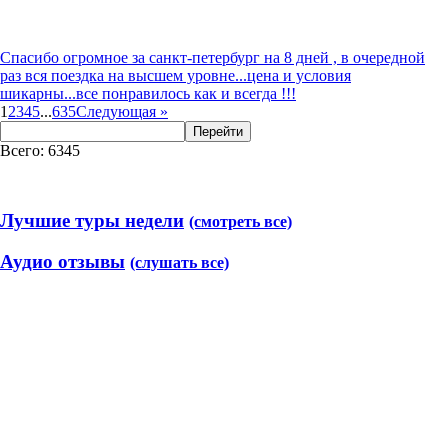
Спасибо огромное за санкт-петербург на 8 дней , в очередной
раз вся поездка на высшем уровне...цена и условия
шикарны...все понравилось как и всегда !!!
1
2
3
4
5
...
635
Следующая
»
Перейти
Всего: 6345
Лучшие туры недели
(смотреть все)
Аудио отзывы
(слушать все)