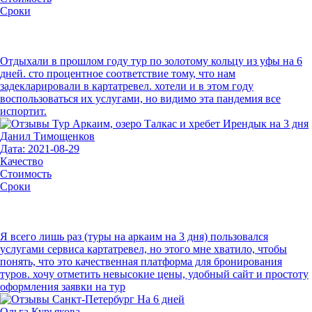
Сроки
Отдыхали в прошлом году тур по золотому кольцу из уфы на 6
дней. сто процентное соответствие тому, что нам
задекларировали в картатревел. хотели и в этом году
воспользоваться их услугами, но видимо эта пандемия все
испортит.
Данил Тимощенков
Дата: 2021-08-29
Качество
Стоимость
Сроки
Я всего лишь раз (туры на аркаим на 3 дня) пользовался
услугами сервиса картатревел, но этого мне хватило, чтобы
понять, что это качественная платформа для бронирования
туров. хочу отметить невысокие цены, удобный сайт и простоту
оформления заявки на тур
Ольга Курьякова