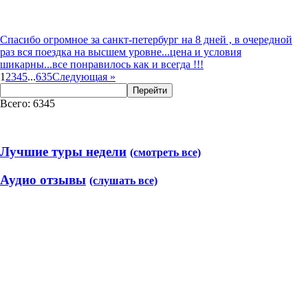
Спасибо огромное за санкт-петербург на 8 дней , в очередной
раз вся поездка на высшем уровне...цена и условия
шикарны...все понравилось как и всегда !!!
1
2
3
4
5
...
635
Следующая
»
Перейти
Всего: 6345
Лучшие туры недели
(смотреть все)
Аудио отзывы
(слушать все)