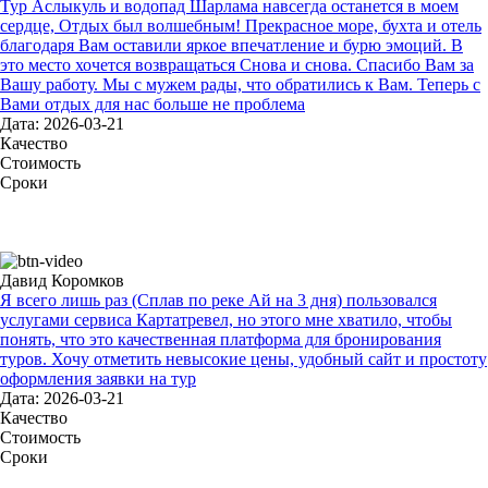
Тур Аслыкуль и водопад Шарлама навсегда останется в моем
сердце, Отдых был волшебным! Прекрасное море, бухта и отель
благодаря Вам оставили яркое впечатление и бурю эмоций. В
это место хочется возвращаться Снова и снова. Спасибо Вам за
Вашу работу. Мы с мужем рады, что обратились к Вам. Теперь с
Вами отдых для нас больше не проблема
Дата: 2026-03-21
Качество
Стоимость
Сроки
Давид Коромков
Я всего лишь раз (Сплав по реке Ай на 3 дня) пользовался
услугами сервиса Картатревел, но этого мне хватило, чтобы
понять, что это качественная платформа для бронирования
туров. Хочу отметить невысокие цены, удобный сайт и простоту
оформления заявки на тур
Дата: 2026-03-21
Качество
Стоимость
Сроки