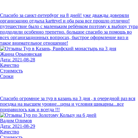
Спасибо за санкт-петербург на 8 дней! уже дважды доверяли
организацию отдыха karttrvel и оба раза все прошло отлично!
путешествие было с маленьким ребёнком поэтому к выбору тура
подходили особенно трепетно. большое спасибо за помощь во
всех организационных вопросах, быстрое оформление виз и
такое внимательное отношение!
Жанна Орынянская
Дата: 2021-08-28
Качество
Стоимость
Сроки
Спасибо огромное за тур в казань на 3 дня , в очередной раз вся
поездка на высшем уровне...цена и условия шикарны...все
понравилось как и всегда !!!
Вадим Олимов
Дата: 2021-08-29
Качество
Стоимость