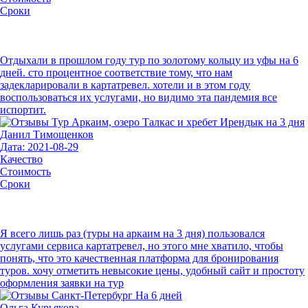
Сроки
Отдыхали в прошлом году тур по золотому кольцу из уфы на 6
дней. сто процентное соответствие тому, что нам
задекларировали в картатревел. хотели и в этом году
воспользоваться их услугами, но видимо эта пандемия все
испортит.
Данил Тимощенков
Дата: 2021-08-29
Качество
Стоимость
Сроки
Я всего лишь раз (туры на аркаим на 3 дня) пользовался
услугами сервиса картатревел, но этого мне хватило, чтобы
понять, что это качественная платформа для бронирования
туров. хочу отметить невысокие цены, удобный сайт и простоту
оформления заявки на тур
Ольга Курьякова