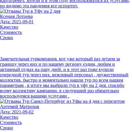
картатревел. хотели и в этом году воспользоваться их услугами,
но видимо эта пандемия все испортит.
Ксения Лотцева
Дата: 2021-09-01
Качество
Стоимость
Сроки
Замечательная туркомпания. вот уже который раз летаем за
границу через них и по нашему региону ездим, любим и
активный отдых на пару дней. и в этот раз тоже купили
очередной тур через них. вежливый персонал , дружественный
коллектив. быстро и моментально нашли тур по всем нашим
параметрам , в итоге мы выбрали тур в уфу на 2 дня. спасибо
всему коллективу кампании. в следующий раз обязательно
воспользуемся вашими услугами .
Артемий Матрохов
Дата: 2021-09-02
Качество
Стоимость
Сроки