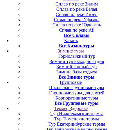
Сплав по реке Зилим
Сплав по реке Белая
Сплав по реке Инзер
Сплав по реке Уфимка
Сплав по реке Юрюзань
Сплав по реке Ай
Все Сплавы
Казань
Все Казань туры
Зимние туры
Горнолыжный тур
Зимний тур выходного дня
Зимний конный тур
Зимние базы отдыха
Все Зимние туры
Групповые
Школьные групповые туры
Групповые туры для друзей
Корпоративные туры
Все Групповые туры
Термы, Здоровье
Тур Нижнекамские термы
Тур Тюменские термы
Тур Екатеринбурские термы
Тур Набережные челны термы