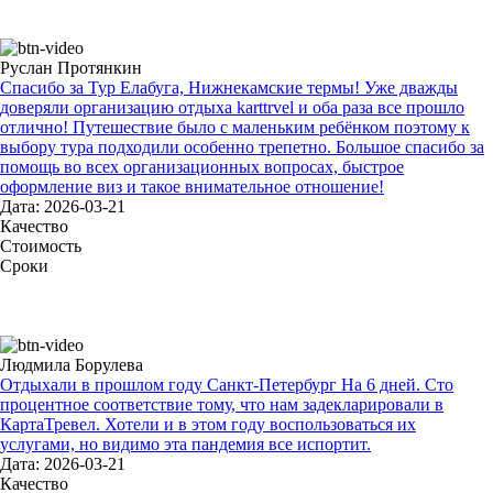
Руслан Протянкин
Спасибо за Тур Елабуга, Нижнекамские термы! Уже дважды
доверяли организацию отдыха karttrvel и оба раза все прошло
отлично! Путешествие было с маленьким ребёнком поэтому к
выбору тура подходили особенно трепетно. Большое спасибо за
помощь во всех организационных вопросах, быстрое
оформление виз и такое внимательное отношение!
Дата: 2026-03-21
Качество
Стоимость
Сроки
Людмила Борулева
Отдыхали в прошлом году Санкт-Петербург На 6 дней. Сто
процентное соответствие тому, что нам задекларировали в
КартаТревел. Хотели и в этом году воспользоваться их
услугами, но видимо эта пандемия все испортит.
Дата: 2026-03-21
Качество