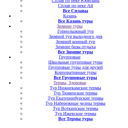
Сплав по реке Юрюзань
Сплав по реке Ай
Все Сплавы
Казань
Все Казань туры
Зимние туры
Горнолыжный тур
Зимний тур выходного дня
Зимний конный тур
Зимние базы отдыха
Все Зимние туры
Групповые
Школьные групповые туры
Групповые туры для друзей
Корпоративные туры
Все Групповые туры
Термы, Здоровье
Тур Нижнекамские термы
Тур Тюменские термы
Тур Екатеринбурские термы
Тур Набережные челны термы
Тур Воткинские термы
Тур Ижевские термы
Все Термы туры