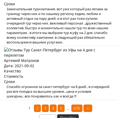
Сроки
Замечательная туркомпания. вот уже который раз летаем за
границу через них и по нашему региону ездим, любим и
активный отдых на пару дней. и в этот раз тоже купили
очередной тур через них. вежливый персонал , дружественный
коллектив. быстро и моментально нашли тур по всем нашим
параметрам , в итоге мы выбрали тур в уфу на 2 дня. спасибо
всему коллективу кампании. в следующий раз обязательно
воспользуемся вашими услугами .
Артемий Матрохов
Дата: 2021-09-02
Качество
Стоимость
Сроки
Спасибо огромное за санкт-петербург на 8 дней , в очередной
раз вся поездка на высшем уровне...цена и условия
шикарны...все понравилось как и всегда !!!
1
2
3
4
5
...
635
»
Перейти